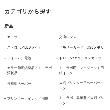
カテゴリから探す
新品
カメラ
交換レンズ
ストロボ／LEDライト
メモリーカード／USBメモリ
フイルム／電池
ドローン/アクションカメラ
カラー印画紙薬品／ミニラボ
ミニラボ用インクジェット用
消耗品
紙インク
大判プリンター用ペーパーイ
昇華型ペーパー
ンク
ミニラボ／昇華型／大判プリ
プリンター／インク／用紙
ンター