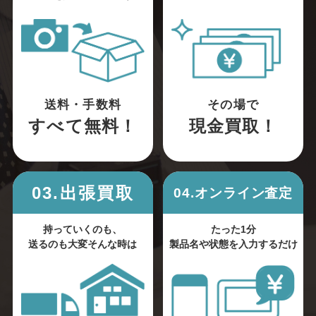
送料・手数料
その場で
すべて無料！
現金買取！
03.出張買取
04.オンライン査定
持っていくのも、
たった1分
送るのも大変そんな時は
製品名や状態を入力するだけ