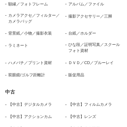
額縁／フォトフレーム
アルバム／ファイル
カメラアクセ／フィルター／
撮影アクセサリー／三脚
カメラバッグ
背景紙／小物／撮影衣装
台紙／ホルダー
ひな段／証明写真／スクール
ラミネート
フォト資材
ハメパチ／プリント資材
ＤＶＤ／CD／ブルーレイ
双眼鏡/ゴルフ距離計
販促用品
中古
【中古】デジタルカメラ
【中古】フィルムカメラ
【中古】アクションカム
【中古】レンズ