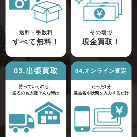
送料・手数料
その場で
すべて無料！
現金買取！
03.出張買取
04.オンライン査定
持っていくのも、
たった1分
送るのも大変そんな時は
製品名や状態を入力するだけ