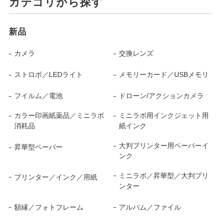
カテゴリから探す
新品
カメラ
交換レンズ
ストロボ／LEDライト
メモリーカード／USBメモリ
フイルム／電池
ドローン/アクションカメラ
カラー印画紙薬品／ミニラボ
ミニラボ用インクジェット用
消耗品
紙インク
大判プリンター用ペーパーイ
昇華型ペーパー
ンク
ミニラボ／昇華型／大判プリ
プリンター／インク／用紙
ンター
額縁／フォトフレーム
アルバム／ファイル