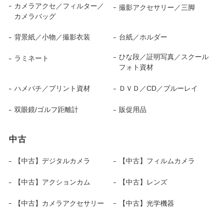
カメラアクセ／フィルター／
撮影アクセサリー／三脚
カメラバッグ
背景紙／小物／撮影衣装
台紙／ホルダー
ひな段／証明写真／スクール
ラミネート
フォト資材
ハメパチ／プリント資材
ＤＶＤ／CD／ブルーレイ
双眼鏡/ゴルフ距離計
販促用品
中古
【中古】デジタルカメラ
【中古】フィルムカメラ
【中古】アクションカム
【中古】レンズ
【中古】カメラアクセサリー
【中古】光学機器