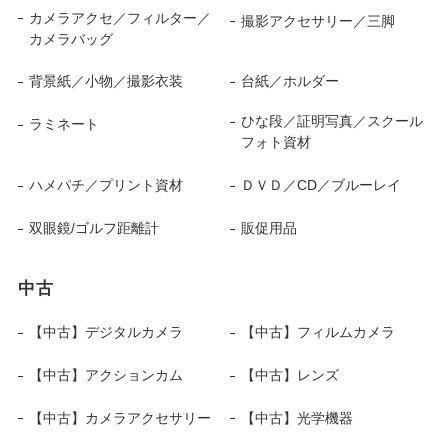
カメラアクセ／フィルター／
撮影アクセサリー／三脚
カメラバッグ
背景紙／小物／撮影衣装
台紙／ホルダー
ひな段／証明写真／スクール
ラミネート
フォト資材
ハメパチ／プリント資材
ＤＶＤ／CD／ブルーレイ
双眼鏡/ゴルフ距離計
販促用品
中古
【中古】デジタルカメラ
【中古】フィルムカメラ
【中古】アクションカム
【中古】レンズ
【中古】カメラアクセサリー
【中古】光学機器