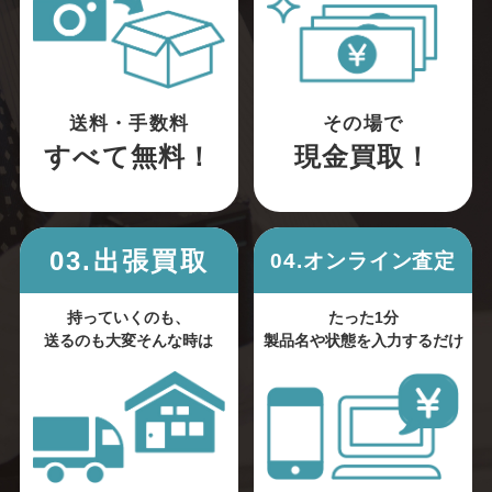
送料・手数料
その場で
すべて無料！
現金買取！
03.出張買取
04.オンライン査定
持っていくのも、
たった1分
送るのも大変そんな時は
製品名や状態を入力するだけ