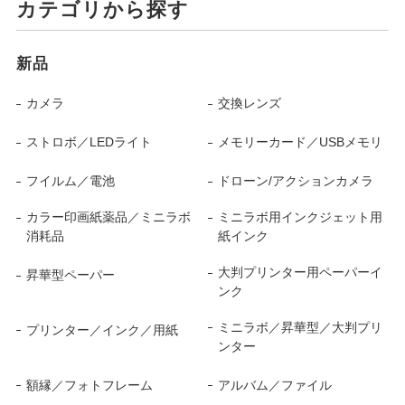
カテゴリから探す
新品
カメラ
交換レンズ
ストロボ／LEDライト
メモリーカード／USBメモリ
フイルム／電池
ドローン/アクションカメラ
カラー印画紙薬品／ミニラボ
ミニラボ用インクジェット用
消耗品
紙インク
大判プリンター用ペーパーイ
昇華型ペーパー
ンク
ミニラボ／昇華型／大判プリ
プリンター／インク／用紙
ンター
額縁／フォトフレーム
アルバム／ファイル