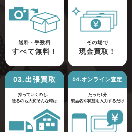
送料・手数料
その場で
すべて無料！
現金買取！
03.出張買取
04.オンライン査定
持っていくのも、
たった1分
送るのも大変そんな時は
製品名や状態を入力するだけ