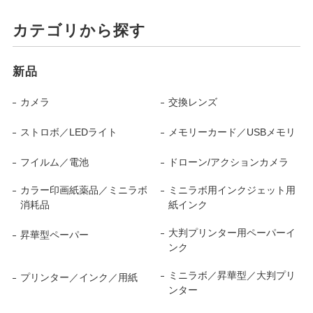
カテゴリから探す
新品
カメラ
交換レンズ
ストロボ／LEDライト
メモリーカード／USBメモリ
フイルム／電池
ドローン/アクションカメラ
カラー印画紙薬品／ミニラボ
ミニラボ用インクジェット用
消耗品
紙インク
大判プリンター用ペーパーイ
昇華型ペーパー
ンク
ミニラボ／昇華型／大判プリ
プリンター／インク／用紙
ンター