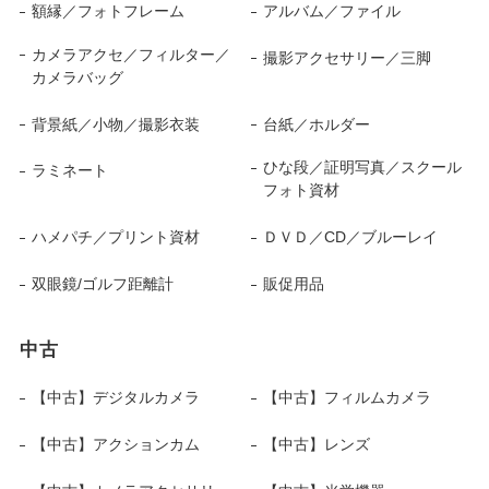
額縁／フォトフレーム
アルバム／ファイル
カメラアクセ／フィルター／
撮影アクセサリー／三脚
カメラバッグ
背景紙／小物／撮影衣装
台紙／ホルダー
ひな段／証明写真／スクール
ラミネート
フォト資材
ハメパチ／プリント資材
ＤＶＤ／CD／ブルーレイ
双眼鏡/ゴルフ距離計
販促用品
中古
【中古】デジタルカメラ
【中古】フィルムカメラ
【中古】アクションカム
【中古】レンズ