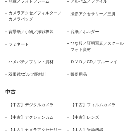
額縁／フォトフレーム
アルバム／ファイル
カメラアクセ／フィルター／
撮影アクセサリー／三脚
カメラバッグ
背景紙／小物／撮影衣装
台紙／ホルダー
ひな段／証明写真／スクール
ラミネート
フォト資材
ハメパチ／プリント資材
ＤＶＤ／CD／ブルーレイ
双眼鏡/ゴルフ距離計
販促用品
中古
【中古】デジタルカメラ
【中古】フィルムカメラ
【中古】アクションカム
【中古】レンズ
【中古】カメラアクセサリー
【中古】光学機器