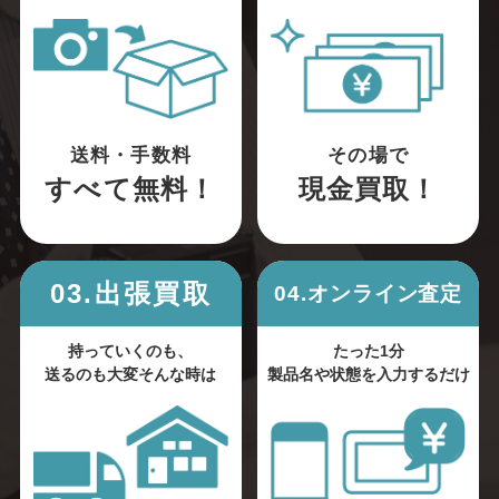
送料・手数料
その場で
すべて無料！
現金買取！
03.出張買取
04.オンライン査定
持っていくのも、
たった1分
送るのも大変そんな時は
製品名や状態を入力するだけ