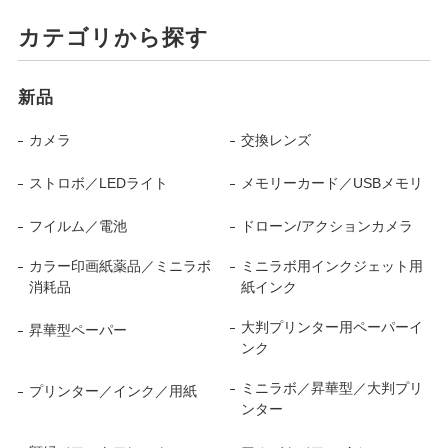
カテゴリから探す
新品
カメラ
交換レンズ
ストロボ／LEDライト
メモリーカード／USBメモリ
フイルム／電池
ドローン/アクションカメラ
カラー印画紙薬品／ミニラボ
ミニラボ用インクジェット用
消耗品
紙インク
大判プリンター用ペーパーイ
昇華型ペーパー
ンク
ミニラボ／昇華型／大判プリ
プリンター／インク／用紙
ンター