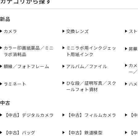
カテゴリから探す
新品
カメラ
交換レンズ
スト
カラー印画紙薬品／ミニ
ミニラボ用インクジェッ
昇華
ラボ消耗品
ト用紙インク
カメ
額縁／フォトフレーム
アルバム／ファイル
ー／
ひな段／証明写真／スク
ラミネート
ハメ
ールフォト資材
中古
【中古】デジタルカメラ
【中古】フィルムカメラ
【中
【中古】バッグ
【中古】鉄道模型
【中