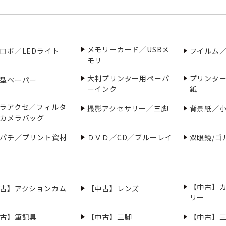
メモリーカード／USBメ
ロボ／LEDライト
フイルム
モリ
大判プリンター用ペーパ
プリンタ
型ペーパー
ーインク
紙
ラアクセ／フィルタ
撮影アクセサリー／三脚
背景紙／
カメラバッグ
パチ／プリント資材
ＤＶＤ／CD／ブルーレイ
双眼鏡/ゴ
【中古】
古】アクションカム
【中古】レンズ
リー
古】筆記具
【中古】三脚
【中古】