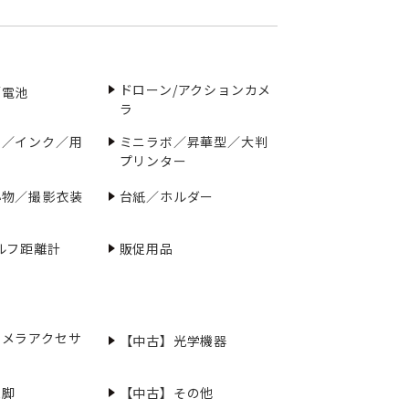
ドローン/アクションカメ
／電池
ラ
ー／インク／用
ミニラボ／昇華型／大判
プリンター
小物／撮影衣装
台紙／ホルダー
ルフ距離計
販促用品
カメラアクセサ
【中古】光学機器
三脚
【中古】その他