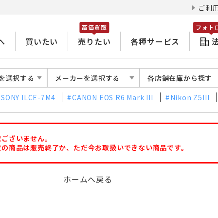
ご利
高価買取
フォト
へ
買いたい
売りたい
各種サービス
を選択する
メーカーを選択する
各店舗在庫から探す
SONY ILCE-7M4
CANON EOS R6 Mark III
Nikon Z5III
訳ございません。
定の商品は販売終了か、ただ今お取扱いできない商品です。
ホームへ戻る