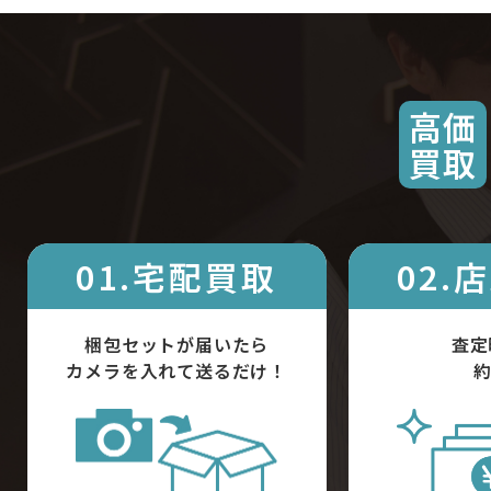
高価
買取
01.宅配買取
02.
梱包セットが届いたら
査定
カメラを入れて送るだけ！
約