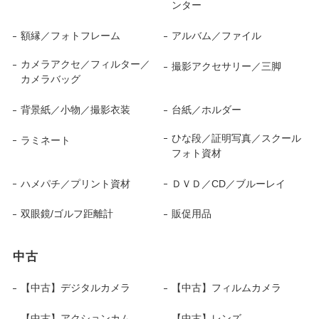
ンター
額縁／フォトフレーム
アルバム／ファイル
カメラアクセ／フィルター／
撮影アクセサリー／三脚
カメラバッグ
背景紙／小物／撮影衣装
台紙／ホルダー
ひな段／証明写真／スクール
ラミネート
フォト資材
ハメパチ／プリント資材
ＤＶＤ／CD／ブルーレイ
双眼鏡/ゴルフ距離計
販促用品
中古
【中古】デジタルカメラ
【中古】フィルムカメラ
【中古】アクションカム
【中古】レンズ