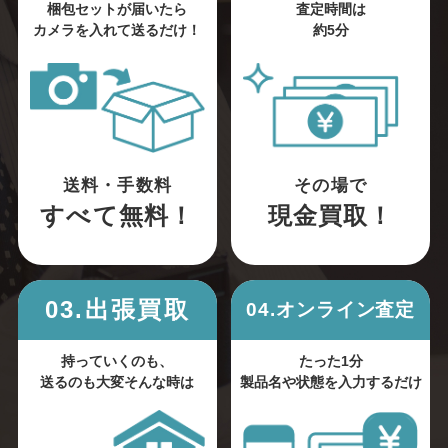
梱包セットが届いたら
査定時間は
カメラを入れて送るだけ！
約5分
送料・手数料
その場で
すべて無料！
現金買取！
03.出張買取
04.オンライン査定
持っていくのも、
たった1分
送るのも大変そんな時は
製品名や状態を入力するだけ