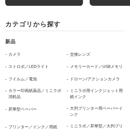
カテゴリから探す
新品
カメラ
交換レンズ
ストロボ／LEDライト
メモリーカード／USBメモリ
フイルム／電池
ドローン/アクションカメラ
カラー印画紙薬品／ミニラボ
ミニラボ用インクジェット用
消耗品
紙インク
大判プリンター用ペーパーイ
昇華型ペーパー
ンク
ミニラボ／昇華型／大判プリ
プリンター／インク／用紙