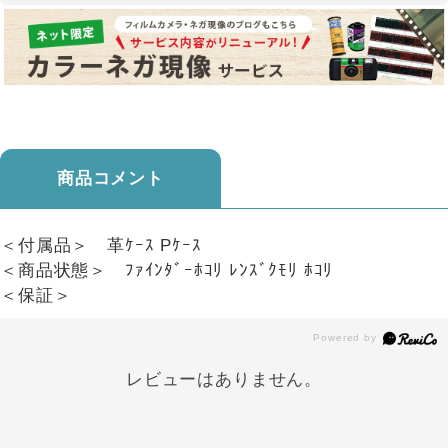
商品コメント
＜付属品＞ 革ｹｰｽ Pｹｰｽ
＜商品状態＞ ﾌｧｲﾝﾀﾞｰﾎｺﾘ ﾚﾝｽﾞｸﾓﾘ ﾎｺﾘ
＜保証＞
レビューはありません。