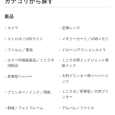
カテゴリから探す
新品
カメラ
交換レンズ
ストロボ／LEDライト
メモリーカード／USBメモリ
フイルム／電池
ドローン/アクションカメラ
カラー印画紙薬品／ミニラボ
ミニラボ用インクジェット用
消耗品
紙インク
大判プリンター用ペーパーイ
昇華型ペーパー
ンク
ミニラボ／昇華型／大判プリ
プリンター／インク／用紙
ンター
額縁／フォトフレーム
アルバム／ファイル