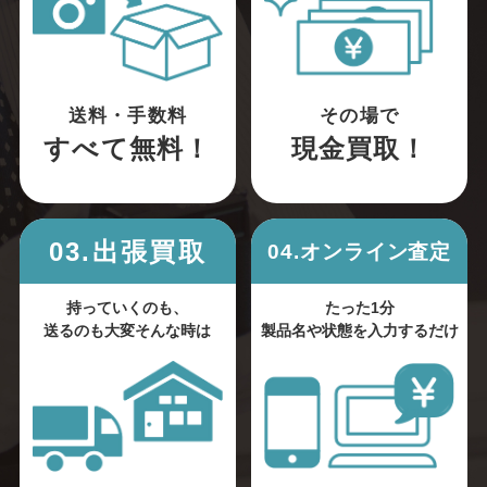
送料・手数料
その場で
すべて無料！
現金買取！
03.出張買取
04.オンライン査定
持っていくのも、
たった1分
送るのも大変そんな時は
製品名や状態を入力するだけ