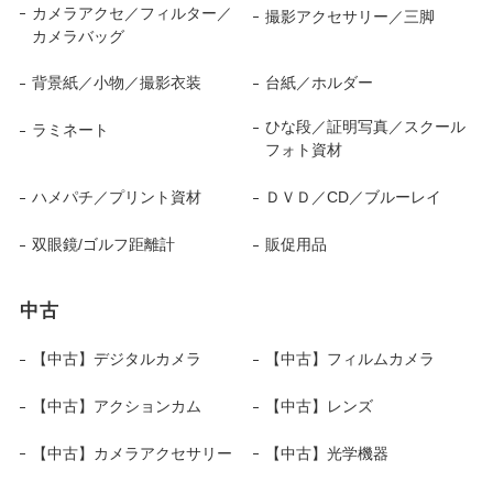
カメラアクセ／フィルター／
撮影アクセサリー／三脚
カメラバッグ
背景紙／小物／撮影衣装
台紙／ホルダー
ひな段／証明写真／スクール
ラミネート
フォト資材
ハメパチ／プリント資材
ＤＶＤ／CD／ブルーレイ
双眼鏡/ゴルフ距離計
販促用品
中古
【中古】デジタルカメラ
【中古】フィルムカメラ
【中古】アクションカム
【中古】レンズ
【中古】カメラアクセサリー
【中古】光学機器