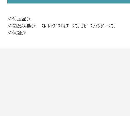
＜付属品＞
＜商品状態＞ ｽﾚ ﾚﾝｽﾞﾌｷｷｽﾞ ｸﾓﾘ ｶﾋﾞ ﾌｧｲﾝﾀﾞｰｸﾓﾘ
＜保証＞