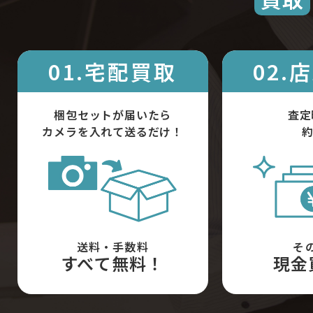
01.宅配買取
02.
梱包セットが届いたら
査定
カメラを入れて送るだけ！
約
送料・手数料
そ
すべて無料！
現金