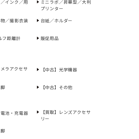
ー／インク／用
ミニラボ／昇華型／大判
プリンター
小物／撮影衣装
台紙／ホルダー
ルフ距離計
販促用品
カメラアクセサ
【中古】光学機器
三脚
【中古】その他
【買取】レンズアクセサ
充電池・充電器
リー
三脚