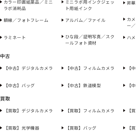
カラー印画紙薬品／ミニ
ミニラボ用インクジェッ
昇華
ラボ消耗品
ト用紙インク
カメ
額縁／フォトフレーム
アルバム／ファイル
ー／
ひな段／証明写真／スク
ラミネート
ハメ
ールフォト資材
中古
【中古】デジタルカメラ
【中古】フィルムカメラ
【中
【中古】バッグ
【中古】鉄道模型
【中
買取
【買取】デジタルカメラ
【買取】フィルムカメラ
【買
【買取】光学機器
【買取】バッグ
【買