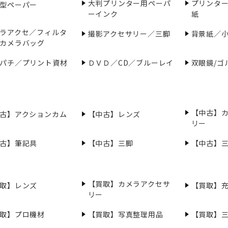
大判プリンター用ペーパ
プリンタ
型ペーパー
ーインク
紙
ラアクセ／フィルタ
撮影アクセサリー／三脚
背景紙／
カメラバッグ
パチ／プリント資材
ＤＶＤ／CD／ブルーレイ
双眼鏡/ゴ
【中古】
古】アクションカム
【中古】レンズ
リー
古】筆記具
【中古】三脚
【中古】
【買取】カメラアクセサ
取】レンズ
【買取】
リー
取】プロ機材
【買取】写真整理用品
【買取】