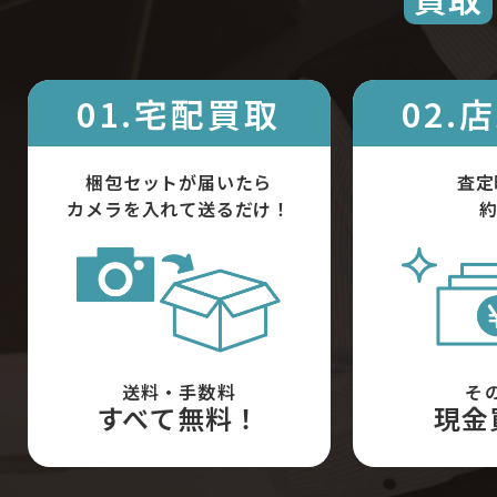
01.宅配買取
02.
梱包セットが届いたら
査定
カメラを入れて送るだけ！
約
送料・手数料
そ
すべて無料！
現金