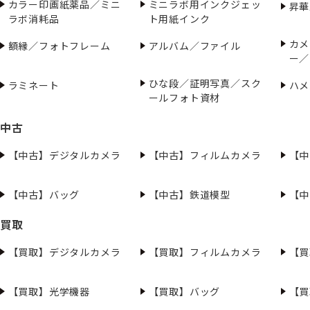
カラー印画紙薬品／ミニ
ミニラボ用インクジェッ
昇華
ラボ消耗品
ト用紙インク
カメ
額縁／フォトフレーム
アルバム／ファイル
ー／
ひな段／証明写真／スク
ラミネート
ハメ
ールフォト資材
中古
【中古】デジタルカメラ
【中古】フィルムカメラ
【中
【中古】バッグ
【中古】鉄道模型
【中
買取
【買取】デジタルカメラ
【買取】フィルムカメラ
【買
【買取】光学機器
【買取】バッグ
【買