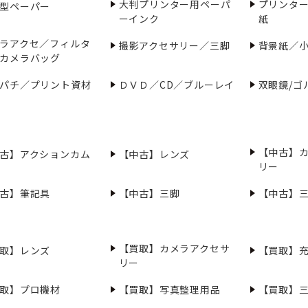
大判プリンター用ペーパ
プリンタ
型ペーパー
ーインク
紙
ラアクセ／フィルタ
撮影アクセサリー／三脚
背景紙／
カメラバッグ
パチ／プリント資材
ＤＶＤ／CD／ブルーレイ
双眼鏡/ゴ
【中古】
古】アクションカム
【中古】レンズ
リー
古】筆記具
【中古】三脚
【中古】
【買取】カメラアクセサ
取】レンズ
【買取】
リー
取】プロ機材
【買取】写真整理用品
【買取】