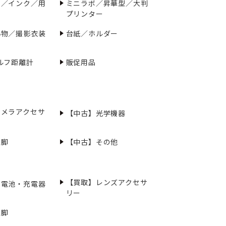
ー／インク／用
ミニラボ／昇華型／大判
プリンター
小物／撮影衣装
台紙／ホルダー
ルフ距離計
販促用品
カメラアクセサ
【中古】光学機器
三脚
【中古】その他
【買取】レンズアクセサ
充電池・充電器
リー
三脚