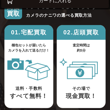
カートに入れる
高く売って安く買う！
高価
買取
カメラのナニワの選べる買取方法
01.宅配買取
02.店頭買取
梱包セットが届いたら
査定時間は
カメラを入れて送るだけ！
約5分
送料・手数料
その場で
すべて無料！
現金買取！