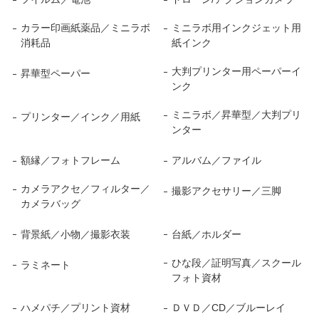
カラー印画紙薬品／ミニラボ
ミニラボ用インクジェット用
消耗品
紙インク
大判プリンター用ペーパーイ
昇華型ペーパー
ンク
ミニラボ／昇華型／大判プリ
プリンター／インク／用紙
ンター
額縁／フォトフレーム
アルバム／ファイル
カメラアクセ／フィルター／
撮影アクセサリー／三脚
カメラバッグ
背景紙／小物／撮影衣装
台紙／ホルダー
ひな段／証明写真／スクール
ラミネート
フォト資材
ハメパチ／プリント資材
ＤＶＤ／CD／ブルーレイ