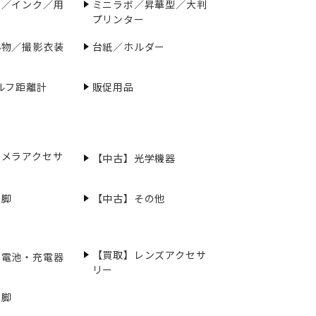
ー／インク／用
ミニラボ／昇華型／大判
プリンター
小物／撮影衣装
台紙／ホルダー
ルフ距離計
販促用品
カメラアクセサ
【中古】光学機器
三脚
【中古】その他
【買取】レンズアクセサ
充電池・充電器
リー
三脚