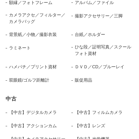
額縁／フォトフレーム
アルバム／ファイル
カメラアクセ／フィルター／
撮影アクセサリー／三脚
カメラバッグ
背景紙／小物／撮影衣装
台紙／ホルダー
ひな段／証明写真／スクール
ラミネート
フォト資材
ハメパチ／プリント資材
ＤＶＤ／CD／ブルーレイ
双眼鏡/ゴルフ距離計
販促用品
中古
【中古】デジタルカメラ
【中古】フィルムカメラ
【中古】アクションカム
【中古】レンズ
【中古】カメラアクセサリー
【中古】光学機器