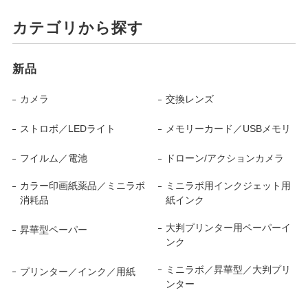
カテゴリから探す
新品
カメラ
交換レンズ
ストロボ／LEDライト
メモリーカード／USBメモリ
フイルム／電池
ドローン/アクションカメラ
カラー印画紙薬品／ミニラボ
ミニラボ用インクジェット用
消耗品
紙インク
大判プリンター用ペーパーイ
昇華型ペーパー
ンク
ミニラボ／昇華型／大判プリ
プリンター／インク／用紙
ンター