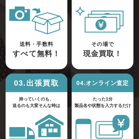
送料・手数料
その場で
すべて無料！
現金買取！
03.出張買取
04.オンライン査定
持っていくのも、
たった1分
送るのも大変そんな時は
製品名や状態を入力するだけ