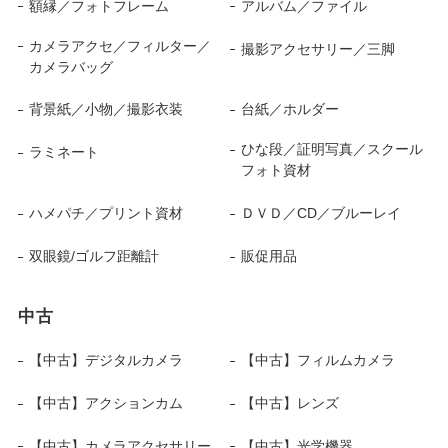
額縁／フォトフレーム
アルバム／ファイル
カメラアクセ／フィルター／
撮影アクセサリー／三脚
カメラバッグ
背景紙／小物／撮影衣装
台紙／ホルダー
ひな段／証明写真／スクール
ラミネート
フォト資材
ハメパチ／プリント資材
ＤＶＤ／CD／ブルーレイ
双眼鏡/ゴルフ距離計
販促用品
中古
【中古】デジタルカメラ
【中古】フィルムカメラ
【中古】アクションカム
【中古】レンズ
【中古】カメラアクセサリー
【中古】光学機器