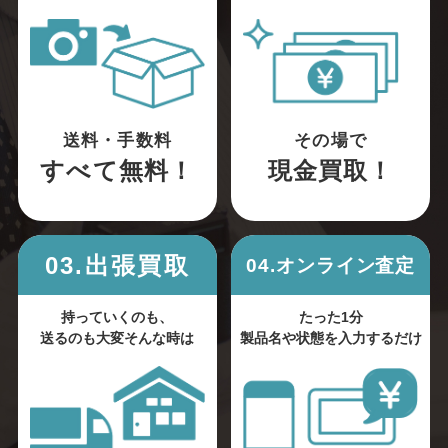
送料・手数料
その場で
すべて無料！
現金買取！
03.出張買取
04.オンライン査定
持っていくのも、
たった1分
送るのも大変そんな時は
製品名や状態を入力するだけ