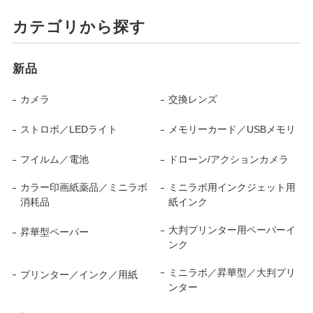
カテゴリから探す
新品
カメラ
交換レンズ
ストロボ／LEDライト
メモリーカード／USBメモリ
フイルム／電池
ドローン/アクションカメラ
カラー印画紙薬品／ミニラボ
ミニラボ用インクジェット用
消耗品
紙インク
大判プリンター用ペーパーイ
昇華型ペーパー
ンク
ミニラボ／昇華型／大判プリ
プリンター／インク／用紙
ンター