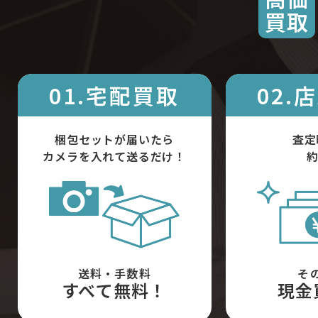
買取
01.宅配買取
02.
梱包セットが届いたら
査定
カメラを入れて送るだけ！
約
送料・手数料
そ
すべて無料！
現金