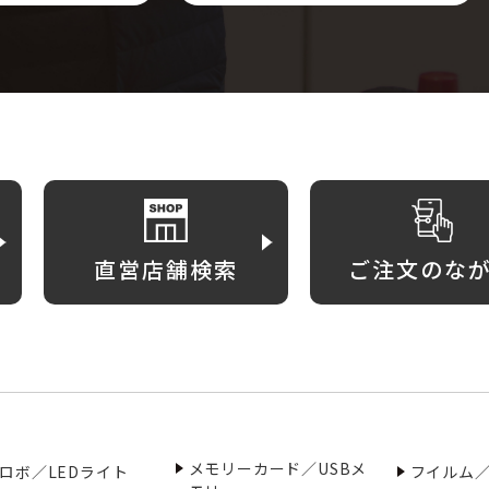
直営店舗検索
ご注文のな
メモリーカード／USBメ
ロボ／LEDライト
フイルム