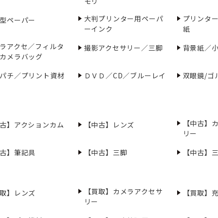
モリ
大判プリンター用ペーパ
プリンタ
型ペーパー
ーインク
紙
ラアクセ／フィルタ
撮影アクセサリー／三脚
背景紙／
カメラバッグ
パチ／プリント資材
ＤＶＤ／CD／ブルーレイ
双眼鏡/ゴ
【中古】
古】アクションカム
【中古】レンズ
リー
古】筆記具
【中古】三脚
【中古】
【買取】カメラアクセサ
取】レンズ
【買取】
リー