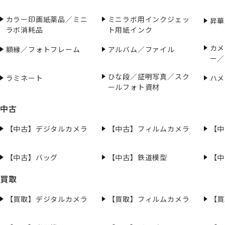
カラー印画紙薬品／ミニ
ミニラボ用インクジェッ
昇華
ラボ消耗品
ト用紙インク
カメ
額縁／フォトフレーム
アルバム／ファイル
ー／
ひな段／証明写真／スク
ラミネート
ハメ
ールフォト資材
中古
【中古】デジタルカメラ
【中古】フィルムカメラ
【中
【中古】バッグ
【中古】鉄道模型
【中
買取
【買取】デジタルカメラ
【買取】フィルムカメラ
【買