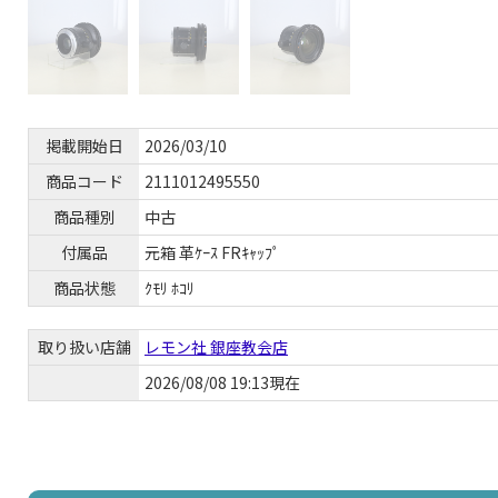
掲載開始日
2026/03/10
商品コード
2111012495550
商品種別
中古
付属品
元箱 革ｹｰｽ FRｷｬｯﾌﾟ
商品状態
ｸﾓﾘ ﾎｺﾘ
取り扱い店舗
レモン社 銀座教会店
2026/08/08 19:13現在