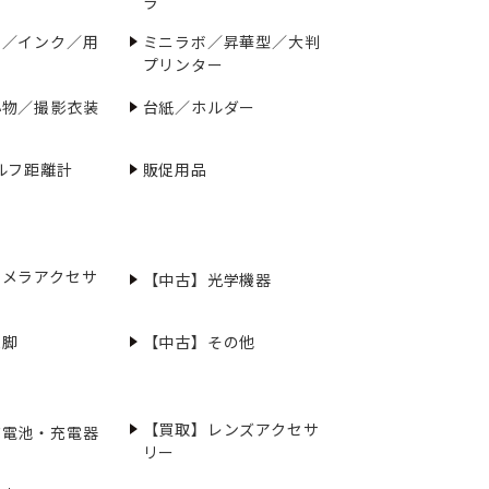
ラ
ー／インク／用
ミニラボ／昇華型／大判
プリンター
小物／撮影衣装
台紙／ホルダー
ルフ距離計
販促用品
カメラアクセサ
【中古】光学機器
三脚
【中古】その他
【買取】レンズアクセサ
充電池・充電器
リー