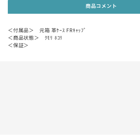
商品コメント
＜付属品＞ 元箱 革ｹｰｽ FRｷｬｯﾌﾟ
＜商品状態＞ ｸﾓﾘ ﾎｺﾘ
＜保証＞