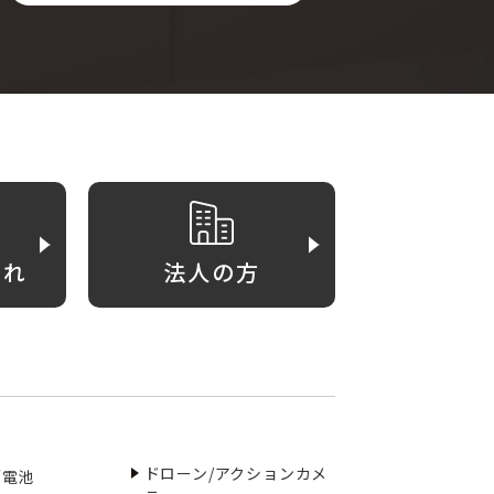
がれ
法人の方
ドローン/アクションカメ
／電池