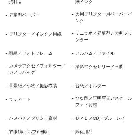
消耗品
紙インク
大判プリンター用ペーパーイ
昇華型ペーパー
ンク
ミニラボ／昇華型／大判プリ
プリンター／インク／用紙
ンター
額縁／フォトフレーム
アルバム／ファイル
カメラアクセ／フィルター／
撮影アクセサリー／三脚
カメラバッグ
背景紙／小物／撮影衣装
台紙／ホルダー
ひな段／証明写真／スクール
ラミネート
フォト資材
ハメパチ／プリント資材
ＤＶＤ／CD／ブルーレイ
双眼鏡/ゴルフ距離計
販促用品