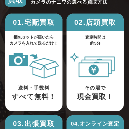
買取
カメラのナニワの選べる買取方法
01.宅配買取
02.店頭買取
梱包セットが届いたら
査定時間は
カメラを入れて送るだけ！
約5分
送料・手数料
その場で
すべて無料！
現金買取！
03.出張買取
04.オンライン査定