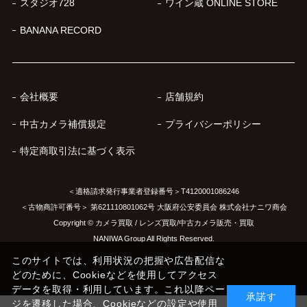
スタジオ728
ワイン蔵 ONLINE STORE
BANANA RECORD
会社概要
店舗規約
中古カメラ補償規定
プライバシーポリシー
特定商取引法に基づく表示
＜適格請求発行事業者登録番号＞T4120001086246
＜古物商許可番号＞ 第621110801062号 大阪府公安委員会 株式会社ナニワ商会
Copyright © カメラ買取 / レンズ買取/中古カメラ販売・買取
NANIWA Group All Rights Reserved.
このサイトでは、利用状況の把握や広告配信な
どのために、Cookieなどを使用してアクセス
データを取得・利用しています。これ以降ペー
承諾す
ジを遷移した場合、Cookieなどの設定や使用