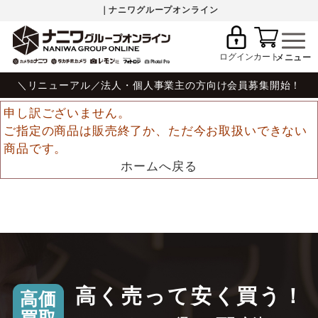
｜ナニワグループオンライン
ログイン
カート
＼リニューアル／法人・個人事業主の方向け会員募集開始！
申し訳ございません。
ご指定の商品は販売終了か、ただ今お取扱いできない
商品です。
ホームへ戻る
高く売って安く買う！
高価