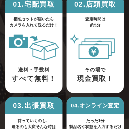
01.宅配買取
02.店頭買取
梱包セットが届いたら
査定時間は
カメラを入れて送るだけ！
約5分
送料・手数料
その場で
すべて無料！
現金買取！
03.出張買取
04.オンライン査定
持っていくのも、
たった1分
送るのも大変そんな時は
製品名や状態を入力するだけ