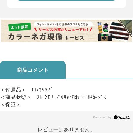
商品コメント
＜付属品＞ FRｷｬｯﾌﾟ
＜商品状態＞ ｽﾚ ｸﾓﾘ ﾊﾞﾙｻﾑ切れ 羽根油ｼﾞﾐ
＜保証＞
レビューはありません。