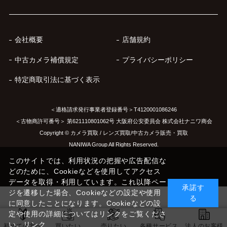
会社概要
店舗規約
中古カメラ補償規定
プライバシーポリシー
特定商取引法に基づく表示
＜適格請求発行事業者登録番号＞T4120001086246
＜古物商許可番号＞ 第621110801062号 大阪府公安委員会 株式会社ナニワ商会
Copyright © カメラ買取 / レンズ買取/中古カメラ販売・買取
NANIWA Group All Rights Reserved.
このサイトでは、利用状況の把握や広告配信な
どのために、Cookieなどを使用してアクセス
データを取得・利用しています。これ以降ペー
承諾す
ジを遷移した場合、Cookieなどの設定や使用
る
に同意したことになります。Cookieなどの設
定や使用の詳細についてはリンクをご覧くださ
い。
リンク
初めての方へ
買いたい
売りたい
各種サービス
法人のお客様