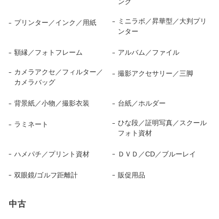
ンク
ミニラボ／昇華型／大判プリ
プリンター／インク／用紙
ンター
額縁／フォトフレーム
アルバム／ファイル
カメラアクセ／フィルター／
撮影アクセサリー／三脚
カメラバッグ
背景紙／小物／撮影衣装
台紙／ホルダー
ひな段／証明写真／スクール
ラミネート
フォト資材
ハメパチ／プリント資材
ＤＶＤ／CD／ブルーレイ
双眼鏡/ゴルフ距離計
販促用品
中古