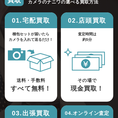
買取
カメラのナニワの選べる買取方法
01.宅配買取
02.店頭買取
梱包セットが届いたら
査定時間は
カメラを入れて送るだけ！
約5分
送料・手数料
その場で
すべて無料！
現金買取！
03.出張買取
04.オンライン査定