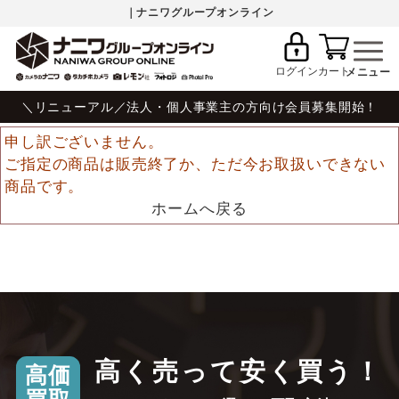
｜ナニワグループオンライン
ログイン
カート
＼リニューアル／法人・個人事業主の方向け会員募集開始！
申し訳ございません。
ご指定の商品は販売終了か、ただ今お取扱いできない
商品です。
ホームへ戻る
高く売って安く買う！
高価