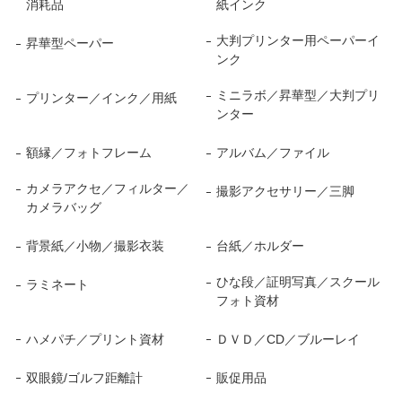
消耗品
紙インク
大判プリンター用ペーパーイ
昇華型ペーパー
ンク
ミニラボ／昇華型／大判プリ
プリンター／インク／用紙
ンター
額縁／フォトフレーム
アルバム／ファイル
カメラアクセ／フィルター／
撮影アクセサリー／三脚
カメラバッグ
背景紙／小物／撮影衣装
台紙／ホルダー
ひな段／証明写真／スクール
ラミネート
フォト資材
ハメパチ／プリント資材
ＤＶＤ／CD／ブルーレイ
双眼鏡/ゴルフ距離計
販促用品