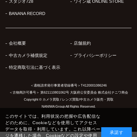
スタジオ728
ワイン蔵 ONLINE STORE
BANANA RECORD
会社概要
店舗規約
中古カメラ補償規定
プライバシーポリシー
特定商取引法に基づく表示
＜適格請求発行事業者登録番号＞T4120001086246
＜古物商許可番号＞ 第621110801062号 大阪府公安委員会 株式会社ナニワ商会
Copyright © カメラ買取 / レンズ買取/中古カメラ販売・買取
NANIWA Group All Rights Reserved.
このサイトでは、利用状況の把握や広告配信な
どのために、Cookieなどを使用してアクセス
データを取得・利用しています。これ以降ペー
承諾す
ジを遷移した場合、Cookieなどの設定や使用