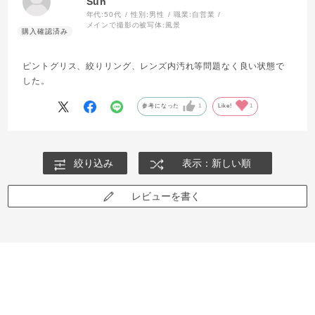
Sun
年代:
50代
性別:
男性
職業:
自営業
メインで撮影の被写体:
風景
ピントグリス、絞りリング、レンズ内汚れ等問題なく良い状態で
した。
参考になった
1
Like!
1
絞り込み
表示：新しい順
レビューを書く