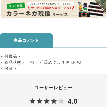
商品コメント
＜付属品＞
＜商品状態＞ ﾍﾘｺｲﾄﾞ重め ｸﾓﾘ ﾎｺﾘ ｽﾚ ｷｽﾞ
＜保証＞
ユーザーレビュー
4.0