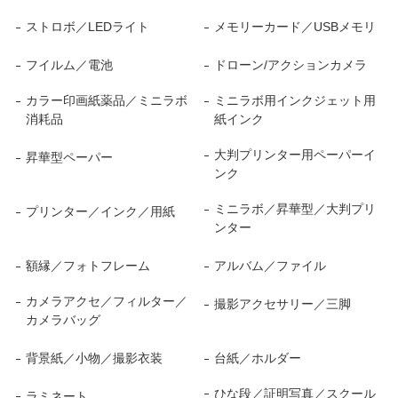
ストロボ／LEDライト
メモリーカード／USBメモリ
フイルム／電池
ドローン/アクションカメラ
カラー印画紙薬品／ミニラボ
ミニラボ用インクジェット用
消耗品
紙インク
大判プリンター用ペーパーイ
昇華型ペーパー
ンク
ミニラボ／昇華型／大判プリ
プリンター／インク／用紙
ンター
額縁／フォトフレーム
アルバム／ファイル
カメラアクセ／フィルター／
撮影アクセサリー／三脚
カメラバッグ
背景紙／小物／撮影衣装
台紙／ホルダー
ひな段／証明写真／スクール
ラミネート