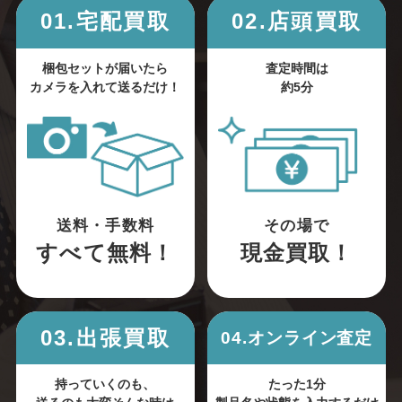
01.宅配買取
02.店頭買取
梱包セットが届いたら
査定時間は
カメラを入れて送るだけ！
約5分
送料・手数料
その場で
すべて無料！
現金買取！
03.出張買取
04.オンライン査定
持っていくのも、
たった1分