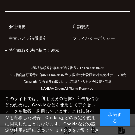
会社概要
店舗規約
中古カメラ補償規定
プライバシーポリシー
特定商取引法に基づく表示
＜適格請求発行事業者登録番号＞T4120001086246
＜古物商許可番号＞ 第621110801062号 大阪府公安委員会 株式会社ナニワ商会
Copyright © カメラ買取 / レンズ買取/中古カメラ販売・買取
NANIWA Group All Rights Reserved.
このサイトでは、利用状況の把握や広告配信な
どのために、Cookieなどを使用してアクセス
データを取得・利用しています。これ以降ペー
承諾す
ジを遷移した場合、Cookieなどの設定や使用
る
に同意したことになります。Cookieなどの設
定や使用の詳細についてはリンクをご覧くださ