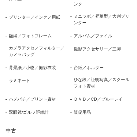
ンク
ミニラボ／昇華型／大判プリ
プリンター／インク／用紙
ンター
額縁／フォトフレーム
アルバム／ファイル
カメラアクセ／フィルター／
撮影アクセサリー／三脚
カメラバッグ
背景紙／小物／撮影衣装
台紙／ホルダー
ひな段／証明写真／スクール
ラミネート
フォト資材
ハメパチ／プリント資材
ＤＶＤ／CD／ブルーレイ
双眼鏡/ゴルフ距離計
販促用品
中古