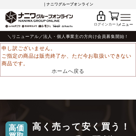
｜ナニワグループオンライン
ログイン
カート
＼リニューアル／法人・個人事業主の方向け会員募集開始！
申し訳ございません。
ご指定の商品は販売終了か、ただ今お取扱いできない
商品です。
ホームへ戻る
高く売って安く買う！
高価