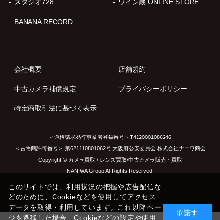
スタジオ728
ワイン蔵 ONLINE STORE
BANANA RECORD
会社概要
店舗規約
中古カメラ補償規定
プライバシーポリシー
特定商取引法に基づく表示
＜適格請求発行事業者登録番号＞T4120001086246
＜古物商許可番号＞ 第621110801062号 大阪府公安委員会 株式会社ナニワ商会
Copyright © カメラ買取 / レンズ買取/中古カメラ販売・買取
NANIWA Group All Rights Reserved.
このサイトでは、利用状況の把握や広告配信な
どのために、Cookieなどを使用してアクセス
データを取得・利用しています。これ以降ペー
承諾す
ジを遷移した場合、Cookieなどの設定や使用