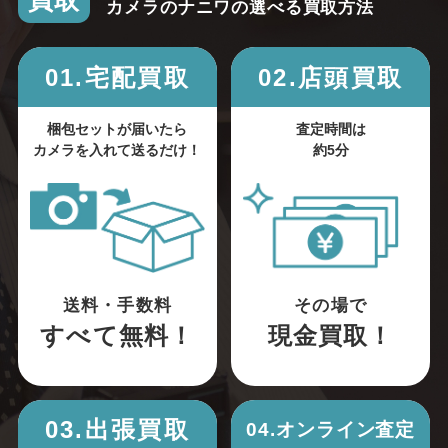
買取
カメラのナニワの選べる買取方法
01.宅配買取
02.店頭買取
梱包セットが届いたら
査定時間は
カメラを入れて送るだけ！
約5分
送料・手数料
その場で
すべて無料！
現金買取！
03.出張買取
04.オンライン査定