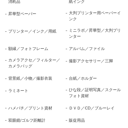
消耗品
紙インク
大判プリンター用ペーパーイ
昇華型ペーパー
ンク
ミニラボ／昇華型／大判プリ
プリンター／インク／用紙
ンター
額縁／フォトフレーム
アルバム／ファイル
カメラアクセ／フィルター／
撮影アクセサリー／三脚
カメラバッグ
背景紙／小物／撮影衣装
台紙／ホルダー
ひな段／証明写真／スクール
ラミネート
フォト資材
ハメパチ／プリント資材
ＤＶＤ／CD／ブルーレイ
双眼鏡/ゴルフ距離計
販促用品