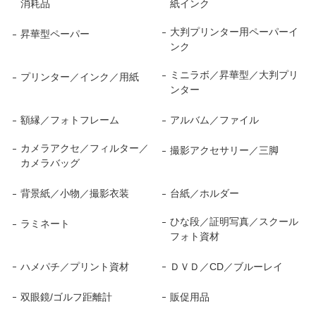
消耗品
紙インク
大判プリンター用ペーパーイ
昇華型ペーパー
ンク
ミニラボ／昇華型／大判プリ
プリンター／インク／用紙
ンター
額縁／フォトフレーム
アルバム／ファイル
カメラアクセ／フィルター／
撮影アクセサリー／三脚
カメラバッグ
背景紙／小物／撮影衣装
台紙／ホルダー
ひな段／証明写真／スクール
ラミネート
フォト資材
ハメパチ／プリント資材
ＤＶＤ／CD／ブルーレイ
双眼鏡/ゴルフ距離計
販促用品