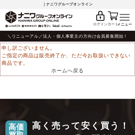
｜ナニワグループオンライン
ログイン
カート
＼リニューアル／法人・個人事業主の方向け会員募集開始！
申し訳ございません。
ご指定の商品は販売終了か、ただ今お取扱いできない
商品です。
ホームへ戻る
高く売って安く買う！
高価