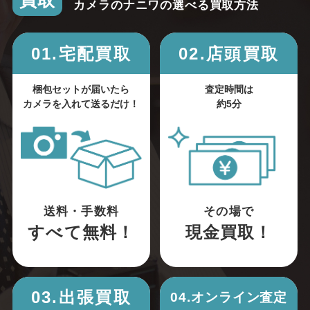
買取
カメラのナニワの選べる買取方法
01.宅配買取
02.店頭買取
梱包セットが届いたら
査定時間は
カメラを入れて送るだけ！
約5分
送料・手数料
その場で
すべて無料！
現金買取！
03.出張買取
04.オンライン査定