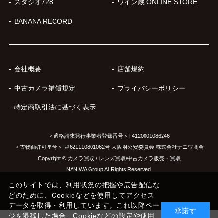
スタジオ728
ワイン蔵 ONLINE STORE
BANANA RECORD
会社概要
店舗規約
中古カメラ補償規定
プライバシーポリシー
特定商取引法に基づく表示
＜適格請求発行事業者登録番号＞T4120001086246
＜古物商許可番号＞ 第621110801062号 大阪府公安委員会 株式会社ナニワ商会
Copyright © カメラ買取 / レンズ買取/中古カメラ販売・買取
NANIWA Group All Rights Reserved.
このサイトでは、利用状況の把握や広告配信な
どのために、Cookieなどを使用してアクセス
データを取得・利用しています。これ以降ペー
承諾す
ジを遷移した場合、Cookieなどの設定や使用