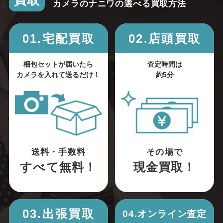
買取
カメラのナニワの選べる買取方法
01.宅配買取
02.店頭買取
梱包セットが届いたら
査定時間は
カメラを入れて送るだけ！
約5分
送料・手数料
その場で
すべて無料！
現金買取！
03.出張買取
04.オンライン査定