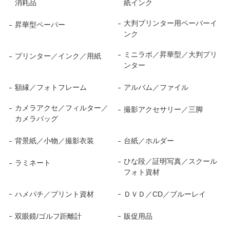
消耗品
紙インク
大判プリンター用ペーパーイ
昇華型ペーパー
ンク
ミニラボ／昇華型／大判プリ
プリンター／インク／用紙
ンター
額縁／フォトフレーム
アルバム／ファイル
カメラアクセ／フィルター／
撮影アクセサリー／三脚
カメラバッグ
背景紙／小物／撮影衣装
台紙／ホルダー
ひな段／証明写真／スクール
ラミネート
フォト資材
ハメパチ／プリント資材
ＤＶＤ／CD／ブルーレイ
双眼鏡/ゴルフ距離計
販促用品