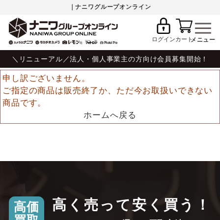
｜ナニワグループオンライン
ログイン
カート
＼リニューアル／法人・個人事業主の方向け会員募集開始！
申し訳ございません。
ご指定の商品は販売終了か、ただ今お取扱いできない
商品です。
ホームへ戻る
高く売って安く買う！
高価