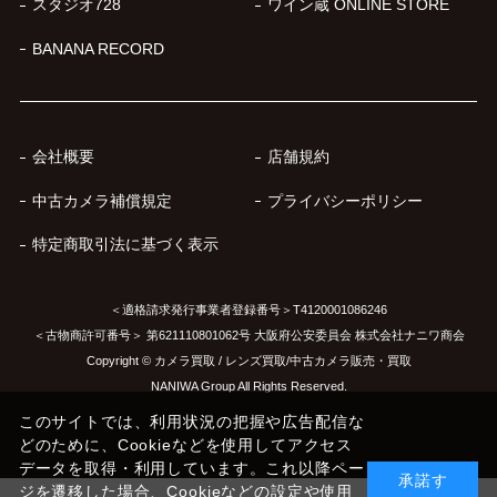
スタジオ728
ワイン蔵 ONLINE STORE
BANANA RECORD
会社概要
店舗規約
中古カメラ補償規定
プライバシーポリシー
特定商取引法に基づく表示
＜適格請求発行事業者登録番号＞T4120001086246
＜古物商許可番号＞ 第621110801062号 大阪府公安委員会 株式会社ナニワ商会
Copyright © カメラ買取 / レンズ買取/中古カメラ販売・買取
NANIWA Group All Rights Reserved.
このサイトでは、利用状況の把握や広告配信な
どのために、Cookieなどを使用してアクセス
データを取得・利用しています。これ以降ペー
承諾す
ジを遷移した場合、Cookieなどの設定や使用