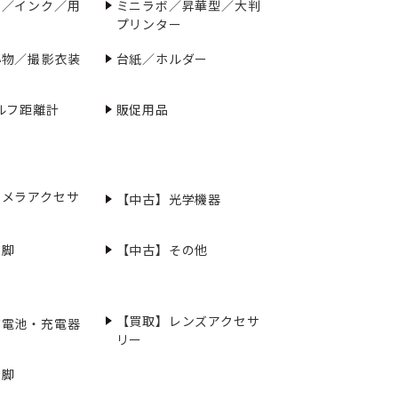
ー／インク／用
ミニラボ／昇華型／大判
プリンター
小物／撮影衣装
台紙／ホルダー
ルフ距離計
販促用品
カメラアクセサ
【中古】光学機器
三脚
【中古】その他
【買取】レンズアクセサ
充電池・充電器
リー
三脚