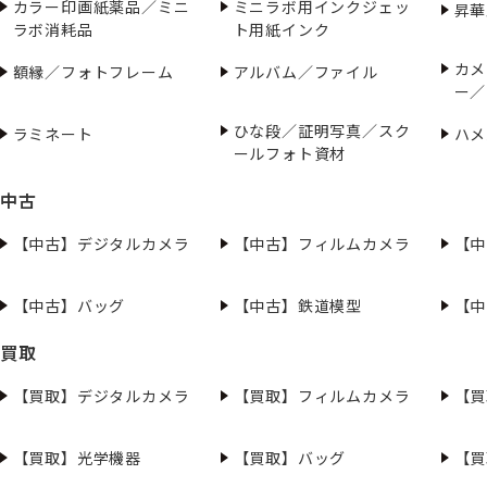
カラー印画紙薬品／ミニ
ミニラボ用インクジェッ
昇華
ラボ消耗品
ト用紙インク
カメ
額縁／フォトフレーム
アルバム／ファイル
ー／
ひな段／証明写真／スク
ラミネート
ハメ
ールフォト資材
中古
【中古】デジタルカメラ
【中古】フィルムカメラ
【中
【中古】バッグ
【中古】鉄道模型
【中
買取
【買取】デジタルカメラ
【買取】フィルムカメラ
【買
【買取】光学機器
【買取】バッグ
【買