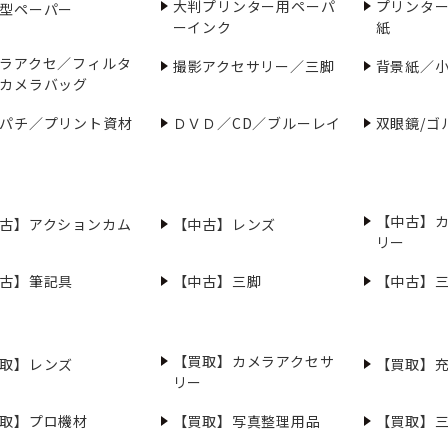
大判プリンター用ペーパ
プリンタ
型ペーパー
ーインク
紙
ラアクセ／フィルタ
撮影アクセサリー／三脚
背景紙／
カメラバッグ
パチ／プリント資材
ＤＶＤ／CD／ブルーレイ
双眼鏡/ゴ
【中古】
古】アクションカム
【中古】レンズ
リー
古】筆記具
【中古】三脚
【中古】
【買取】カメラアクセサ
取】レンズ
【買取】
リー
取】プロ機材
【買取】写真整理用品
【買取】