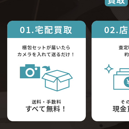
01.宅配買取
02.
梱包セットが届いたら
査定
カメラを入れて送るだけ！
約
送料・手数料
そ
すべて無料！
現金