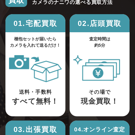
買取
カメラのナニワの選べる買取方法
01.宅配買取
02.店頭買取
梱包セットが届いたら
査定時間は
カメラを入れて送るだけ！
約5分
送料・手数料
その場で
すべて無料！
現金買取！
03.出張買取
04.オンライン査定