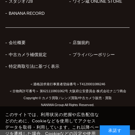
スタジオ728
ワイン蔵 ONLINE STORE
BANANA RECORD
会社概要
店舗規約
中古カメラ補償規定
プライバシーポリシー
特定商取引法に基づく表示
＜適格請求発行事業者登録番号＞T4120001086246
＜古物商許可番号＞ 第621110801062号 大阪府公安委員会 株式会社ナニワ商会
Copyright © カメラ買取 / レンズ買取/中古カメラ販売・買取
NANIWA Group All Rights Reserved.
このサイトでは、利用状況の把握や広告配信な
どのために、Cookieなどを使用してアクセス
データを取得・利用しています。これ以降ペー
承諾す
ジを遷移した場合、Cookieなどの設定や使用