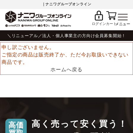
｜ナニワグループオンライン
ログイン
カート
＼リニューアル／法人・個人事業主の方向け会員募集開始！
申し訳ございません。
ご指定の商品は販売終了か、ただ今お取扱いできない
商品です。
ホームへ戻る
高く売って安く買う！
高価