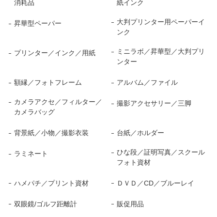
消耗品
紙インク
大判プリンター用ペーパーイ
昇華型ペーパー
ンク
ミニラボ／昇華型／大判プリ
プリンター／インク／用紙
ンター
額縁／フォトフレーム
アルバム／ファイル
カメラアクセ／フィルター／
撮影アクセサリー／三脚
カメラバッグ
背景紙／小物／撮影衣装
台紙／ホルダー
ひな段／証明写真／スクール
ラミネート
フォト資材
ハメパチ／プリント資材
ＤＶＤ／CD／ブルーレイ
双眼鏡/ゴルフ距離計
販促用品