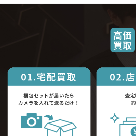
高価
買取
01.宅配買取
02.
梱包セットが届いたら
査定
カメラを入れて送るだけ！
約