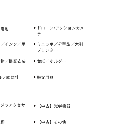
ドローン/アクションカメ
／電池
ラ
ー／インク／用
ミニラボ／昇華型／大判
プリンター
小物／撮影衣装
台紙／ホルダー
ルフ距離計
販促用品
カメラアクセサ
【中古】光学機器
三脚
【中古】その他