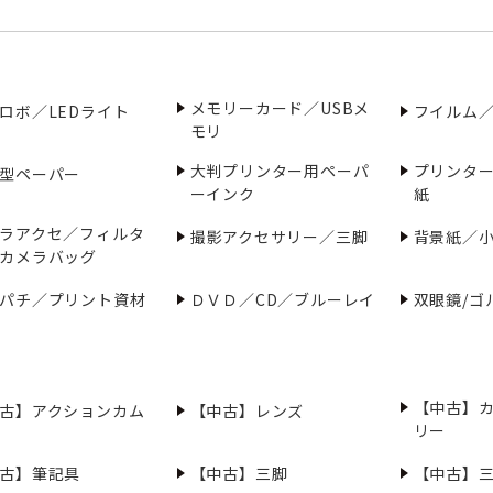
メモリーカード／USBメ
ロボ／LEDライト
フイルム
モリ
大判プリンター用ペーパ
プリンタ
型ペーパー
ーインク
紙
ラアクセ／フィルタ
撮影アクセサリー／三脚
背景紙／
カメラバッグ
パチ／プリント資材
ＤＶＤ／CD／ブルーレイ
双眼鏡/ゴ
【中古】
古】アクションカム
【中古】レンズ
リー
古】筆記具
【中古】三脚
【中古】