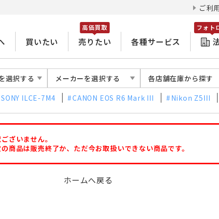
ご利
高価買取
フォト
へ
買いたい
売りたい
各種サービス
を選択する
メーカーを選択する
各店舗在庫から探す
SONY ILCE-7M4
CANON EOS R6 Mark III
Nikon Z5III
訳ございません。
定の商品は販売終了か、ただ今お取扱いできない商品です。
ホームへ戻る