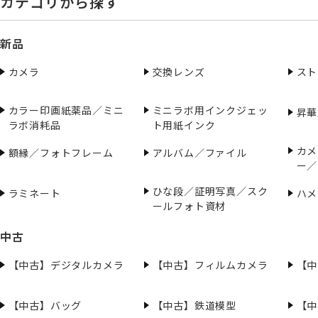
カテゴリから探す
新品
カメラ
交換レンズ
スト
カラー印画紙薬品／ミニ
ミニラボ用インクジェッ
昇華
ラボ消耗品
ト用紙インク
カメ
額縁／フォトフレーム
アルバム／ファイル
ー／
ひな段／証明写真／スク
ラミネート
ハメ
ールフォト資材
中古
【中古】デジタルカメラ
【中古】フィルムカメラ
【中
【中古】バッグ
【中古】鉄道模型
【中