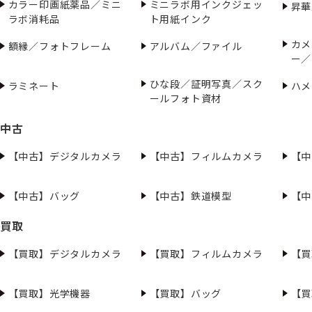
カラー印画紙薬品／ミニ
ミニラボ用インクジェッ
昇華
ラボ消耗品
ト用紙インク
カメ
額縁／フォトフレーム
アルバム／ファイル
ー／
ひな段／証明写真／スク
ラミネート
ハメ
ールフォト資材
中古
【中古】デジタルカメラ
【中古】フィルムカメラ
【中
【中古】バッグ
【中古】鉄道模型
【中
買取
【買取】デジタルカメラ
【買取】フィルムカメラ
【買
【買取】光学機器
【買取】バッグ
【買