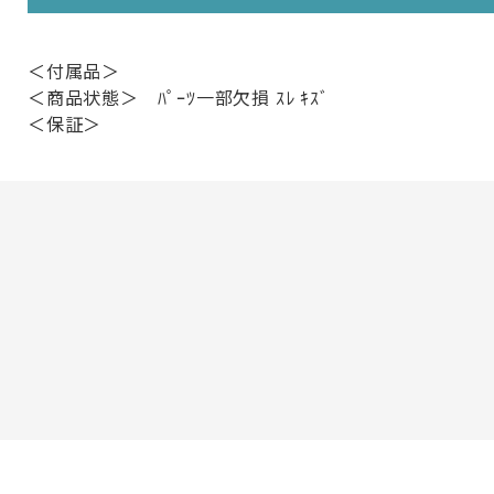
＜付属品＞
＜商品状態＞ ﾊﾟｰﾂ一部欠損 ｽﾚ ｷｽﾞ
＜保証＞