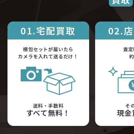
01.宅配買取
02.
梱包セットが届いたら
査定
カメラを入れて送るだけ！
約
送料・手数料
そ
すべて無料！
現金