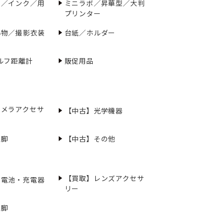
ー／インク／用
ミニラボ／昇華型／大判
プリンター
小物／撮影衣装
台紙／ホルダー
ルフ距離計
販促用品
カメラアクセサ
【中古】光学機器
三脚
【中古】その他
【買取】レンズアクセサ
充電池・充電器
リー
三脚