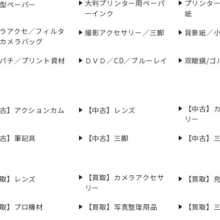
大判プリンター用ペーパ
プリンタ
型ペーパー
ーインク
紙
ラアクセ／フィルタ
撮影アクセサリー／三脚
背景紙／
カメラバッグ
パチ／プリント資材
ＤＶＤ／CD／ブルーレイ
双眼鏡/ゴ
【中古】
古】アクションカム
【中古】レンズ
リー
古】筆記具
【中古】三脚
【中古】
【買取】カメラアクセサ
取】レンズ
【買取】
リー
取】プロ機材
【買取】写真整理用品
【買取】