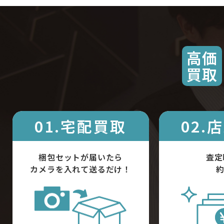
高価
買取
01.宅配買取
02.
梱包セットが届いたら
査定
カメラを入れて送るだけ！
約