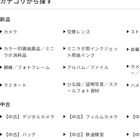
カテゴリから探す
新品
カメラ
交換レンズ
スト
カラー印画紙薬品／ミニ
ミニラボ用インクジェッ
昇華
ラボ消耗品
ト用紙インク
カメ
額縁／フォトフレーム
アルバム／ファイル
ー／
ひな段／証明写真／スク
ラミネート
ハメ
ールフォト資材
中古
【中古】デジタルカメラ
【中古】フィルムカメラ
【中
【中古】バッグ
【中古】鉄道模型
【中