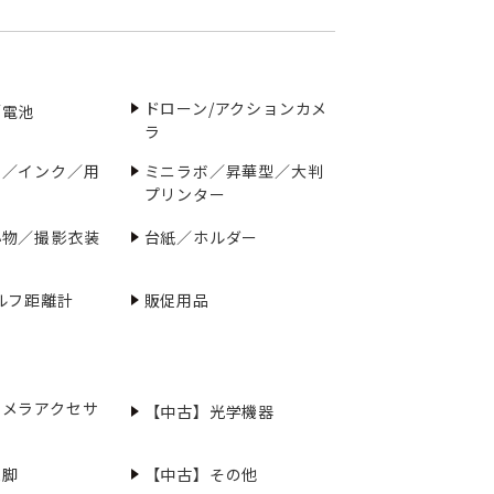
ドローン/アクションカメ
／電池
ラ
ー／インク／用
ミニラボ／昇華型／大判
プリンター
小物／撮影衣装
台紙／ホルダー
ルフ距離計
販促用品
カメラアクセサ
【中古】光学機器
三脚
【中古】その他