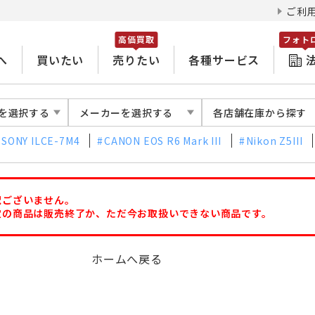
ご利
高価買取
フォト
へ
買いたい
売りたい
各種サービス
を選択する
メーカーを選択する
各店舗在庫から探す
SONY ILCE-7M4
CANON EOS R6 Mark III
Nikon Z5III
訳ございません。
定の商品は販売終了か、ただ今お取扱いできない商品です。
ホームへ戻る