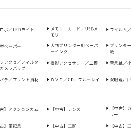
メモリーカード／USBメ
ロボ／LEDライト
フイルム
モリ
大判プリンター用ペーパ
プリンタ
型ペーパー
ーインク
紙
ラアクセ／フィルタ
撮影アクセサリー／三脚
背景紙／
カメラバッグ
パチ／プリント資材
ＤＶＤ／CD／ブルーレイ
双眼鏡/ゴ
【中古】
古】アクションカム
【中古】レンズ
リー
古】筆記具
【中古】三脚
【中古】