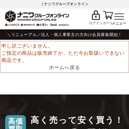
｜ナニワグループオンライン
ログイン
カート
＼リニューアル／法人・個人事業主の方向け会員募集開始！
申し訳ございません。
ご指定の商品は販売終了か、ただ今お取扱いできない
商品です。
ホームへ戻る
高く売って安く買う！
高価