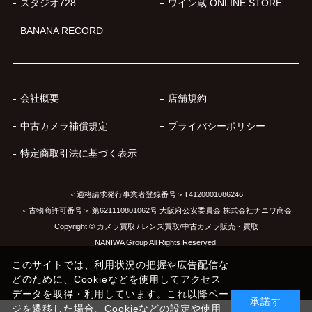
スタジオ728
ワイン蔵 ONLINE STORE
BANANA RECORD
会社概要
店舗規約
中古カメラ補償規定
プライバシーポリシー
特定商取引法に基づく表示
＜適格請求発行事業者登録番号＞T4120001086246
＜古物商許可番号＞ 第621110801062号 大阪府公安委員会 株式会社ナニワ商会
Copyright © カメラ買取 / レンズ買取/中古カメラ販売・買取
NANIWA Group All Rights Reserved.
このサイトでは、利用状況の把握や広告配信な
どのために、Cookieなどを使用してアクセス
データを取得・利用しています。これ以降ペー
承諾す
ジを遷移した場合、Cookieなどの設定や使用