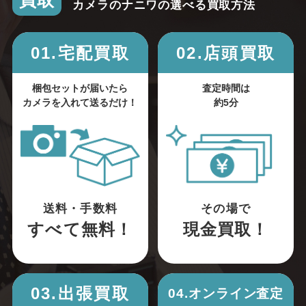
買取
カメラのナニワの選べる買取方法
01.宅配買取
02.店頭買取
梱包セットが届いたら
査定時間は
カメラを入れて送るだけ！
約5分
送料・手数料
その場で
すべて無料！
現金買取！
03.出張買取
04.オンライン査定