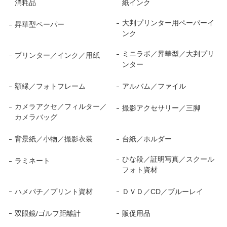
消耗品
紙インク
大判プリンター用ペーパーイ
昇華型ペーパー
ンク
ミニラボ／昇華型／大判プリ
プリンター／インク／用紙
ンター
額縁／フォトフレーム
アルバム／ファイル
カメラアクセ／フィルター／
撮影アクセサリー／三脚
カメラバッグ
背景紙／小物／撮影衣装
台紙／ホルダー
ひな段／証明写真／スクール
ラミネート
フォト資材
ハメパチ／プリント資材
ＤＶＤ／CD／ブルーレイ
双眼鏡/ゴルフ距離計
販促用品