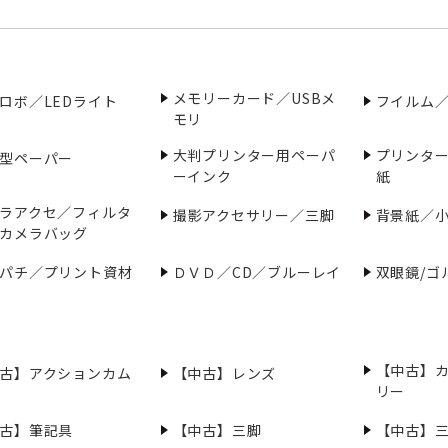
メモリーカード／USBメ
ロボ／LEDライト
フイルム
モリ
大判プリンター用ペーパ
プリンタ
型ペーパー
ーインク
紙
ラアクセ／フィルタ
撮影アクセサリー／三脚
背景紙／
カメラバッグ
パチ／プリント資材
ＤＶＤ／CD／ブルーレイ
双眼鏡/ゴ
【中古】
古】アクションカム
【中古】レンズ
リー
古】筆記具
【中古】三脚
【中古】