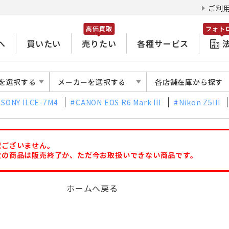
ご利
高価買取
フォト
へ
買いたい
売りたい
各種サービス
を選択する
メーカーを選択する
各店舗在庫から探す
SONY ILCE-7M4
CANON EOS R6 Mark III
Nikon Z5III
訳ございません。
定の商品は販売終了か、ただ今お取扱いできない商品です。
ホームへ戻る