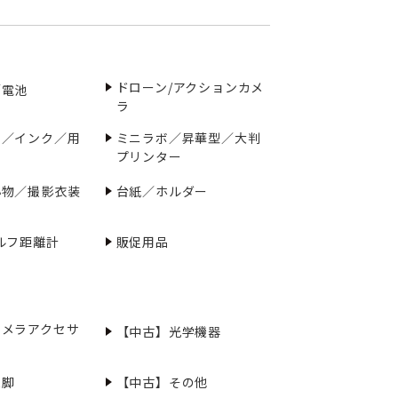
ドローン/アクションカメ
／電池
ラ
ー／インク／用
ミニラボ／昇華型／大判
プリンター
小物／撮影衣装
台紙／ホルダー
ルフ距離計
販促用品
カメラアクセサ
【中古】光学機器
三脚
【中古】その他