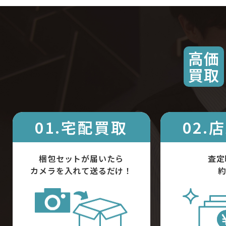
高価
買取
01.宅配買取
02.
梱包セットが届いたら
査定
カメラを入れて送るだけ！
約