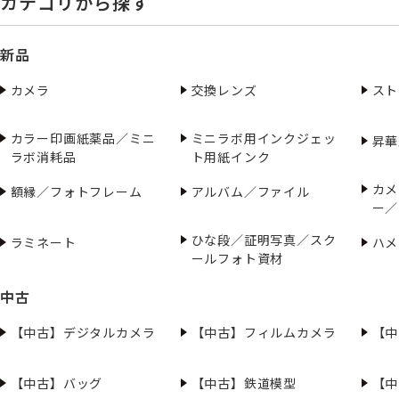
カテゴリから探す
新品
カメラ
交換レンズ
スト
カラー印画紙薬品／ミニ
ミニラボ用インクジェッ
昇華
ラボ消耗品
ト用紙インク
カメ
額縁／フォトフレーム
アルバム／ファイル
ー／
ひな段／証明写真／スク
ラミネート
ハメ
ールフォト資材
中古
【中古】デジタルカメラ
【中古】フィルムカメラ
【中
【中古】バッグ
【中古】鉄道模型
【中