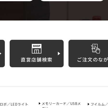
直営店舗検索
ご注文のな
メモリーカード／USBメ
ロボ／LEDライト
フイルム