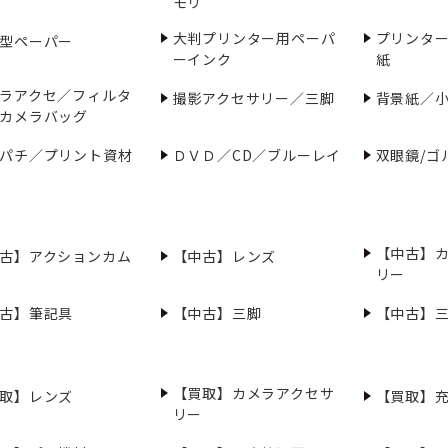
モリ
大判プリンター用ペーパ
プリンタ
型ペーパー
ーインク
紙
ラアクセ／フィルタ
撮影アクセサリー／三脚
背景紙／
カメラバッグ
パチ／プリント資材
ＤＶＤ／CD／ブルーレイ
双眼鏡/ゴ
【中古】
古】アクションカム
【中古】レンズ
リー
古】筆記具
【中古】三脚
【中古】
【買取】カメラアクセサ
取】レンズ
【買取】
リー