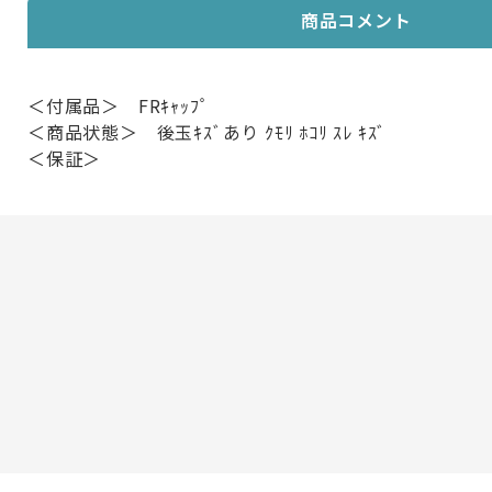
商品コメント
＜付属品＞ FRｷｬｯﾌﾟ
＜商品状態＞ 後玉ｷｽﾞあり ｸﾓﾘ ﾎｺﾘ ｽﾚ ｷｽﾞ
＜保証＞