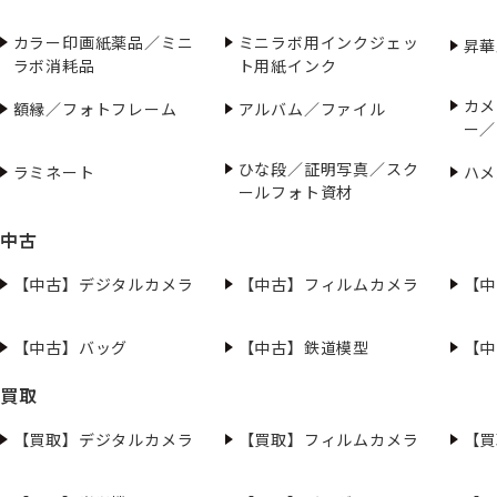
カラー印画紙薬品／ミニ
ミニラボ用インクジェッ
昇華
ラボ消耗品
ト用紙インク
カメ
額縁／フォトフレーム
アルバム／ファイル
ー／
ひな段／証明写真／スク
ラミネート
ハメ
ールフォト資材
中古
【中古】デジタルカメラ
【中古】フィルムカメラ
【中
【中古】バッグ
【中古】鉄道模型
【中
買取
【買取】デジタルカメラ
【買取】フィルムカメラ
【買