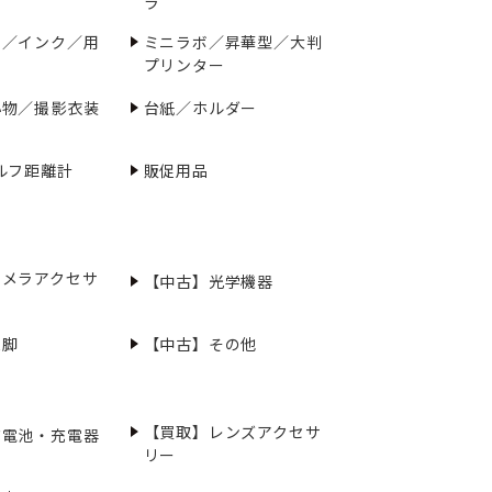
ラ
ー／インク／用
ミニラボ／昇華型／大判
プリンター
小物／撮影衣装
台紙／ホルダー
ルフ距離計
販促用品
カメラアクセサ
【中古】光学機器
三脚
【中古】その他
【買取】レンズアクセサ
充電池・充電器
リー