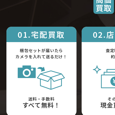
買取
01.宅配買取
02.
梱包セットが届いたら
査定
カメラを入れて送るだけ！
約
送料・手数料
そ
すべて無料！
現金