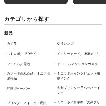
カテゴリから探す
新品
カメラ
交換レンズ
ストロボ／LEDライト
メモリーカード／USBメモリ
フイルム／電池
ドローン/アクションカメラ
カラー印画紙薬品／ミニラボ
ミニラボ用インクジェット用
消耗品
紙インク
大判プリンター用ペーパーイ
昇華型ペーパー
ンク
ミニラボ／昇華型／大判プリ
プリンター／インク／用紙