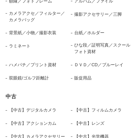
額縁／フォトフレーム
アルバム／ファイル
カメラアクセ／フィルター／
撮影アクセサリー／三脚
カメラバッグ
背景紙／小物／撮影衣装
台紙／ホルダー
ひな段／証明写真／スクール
ラミネート
フォト資材
ハメパチ／プリント資材
ＤＶＤ／CD／ブルーレイ
双眼鏡/ゴルフ距離計
販促用品
中古
【中古】デジタルカメラ
【中古】フィルムカメラ
【中古】アクションカム
【中古】レンズ
【中古】カメラアクセサリー
【中古】光学機器