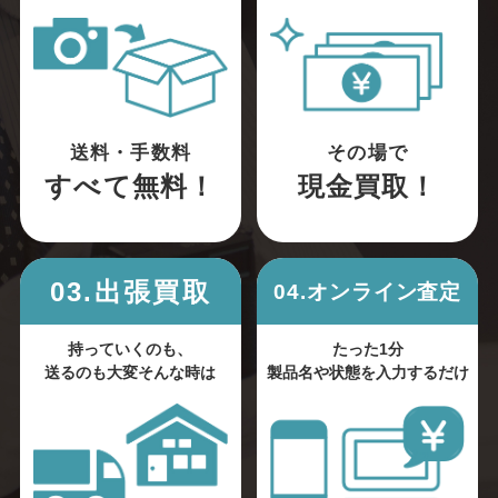
送料・手数料
その場で
すべて無料！
現金買取！
03.出張買取
04.オンライン査定
持っていくのも、
たった1分
送るのも大変そんな時は
製品名や状態を入力するだけ