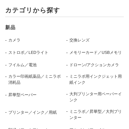
カテゴリから探す
新品
カメラ
交換レンズ
ストロボ／LEDライト
メモリーカード／USBメモリ
フイルム／電池
ドローン/アクションカメラ
カラー印画紙薬品／ミニラボ
ミニラボ用インクジェット用
消耗品
紙インク
大判プリンター用ペーパーイ
昇華型ペーパー
ンク
ミニラボ／昇華型／大判プリ
プリンター／インク／用紙
ンター