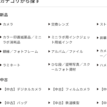
カテゴリから探す
新品
カメラ
交換レンズ
スト
カラー印画紙薬品／ミニ
ミニラボ用インクジェッ
昇華
ラボ消耗品
ト用紙インク
カメ
額縁／フォトフレーム
アルバム／ファイル
ー／
ひな段／証明写真／スク
ラミネート
ハメ
ールフォト資材
中古
【中古】デジタルカメラ
【中古】フィルムカメラ
【中
【中古】バッグ
【中古】鉄道模型
【中