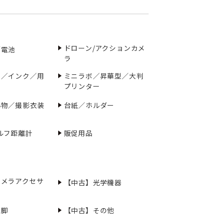
ドローン/アクションカメ
／電池
ラ
ー／インク／用
ミニラボ／昇華型／大判
プリンター
小物／撮影衣装
台紙／ホルダー
ルフ距離計
販促用品
カメラアクセサ
【中古】光学機器
三脚
【中古】その他