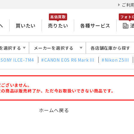
ご利
高価買取
フォト
へ
買いたい
売りたい
各種サービス
を選択する
メーカーを選択する
各店舗在庫から探す
SONY ILCE-7M4
CANON EOS R6 Mark III
Nikon Z5III
訳ございません。
定の商品は販売終了か、ただ今お取扱いできない商品です。
ホームへ戻る