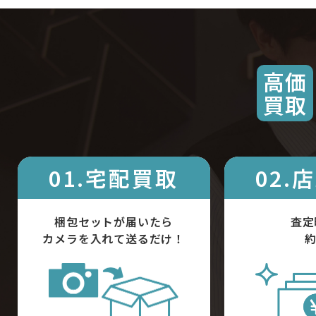
高価
買取
01.宅配買取
02.
梱包セットが届いたら
査定
カメラを入れて送るだけ！
約