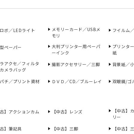
メモリーカード／USBメ
ロボ／LEDライト
フイルム
モリ
大判プリンター用ペーパ
プリンタ
型ペーパー
ーインク
紙
ラアクセ／フィルタ
撮影アクセサリー／三脚
背景紙／
カメラバッグ
パチ／プリント資材
ＤＶＤ／CD／ブルーレイ
双眼鏡/ゴ
【中古】
古】アクションカム
【中古】レンズ
リー
古】筆記具
【中古】三脚
【中古】