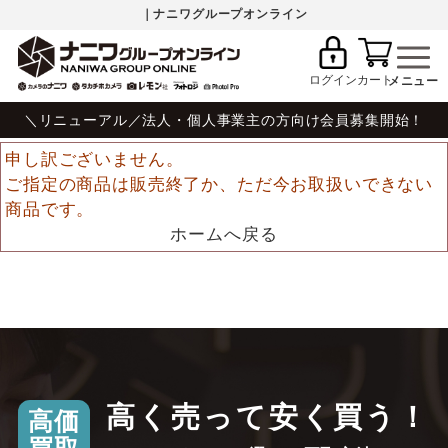
｜ナニワグループオンライン
ログイン
カート
＼リニューアル／法人・個人事業主の方向け会員募集開始！
申し訳ございません。
ご指定の商品は販売終了か、ただ今お取扱いできない
商品です。
ホームへ戻る
高く売って安く買う！
高価