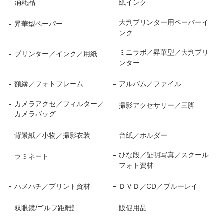
消耗品
紙インク
大判プリンター用ペーパーイ
昇華型ペーパー
ンク
ミニラボ／昇華型／大判プリ
プリンター／インク／用紙
ンター
額縁／フォトフレーム
アルバム／ファイル
カメラアクセ／フィルター／
撮影アクセサリー／三脚
カメラバッグ
背景紙／小物／撮影衣装
台紙／ホルダー
ひな段／証明写真／スクール
ラミネート
フォト資材
ハメパチ／プリント資材
ＤＶＤ／CD／ブルーレイ
双眼鏡/ゴルフ距離計
販促用品