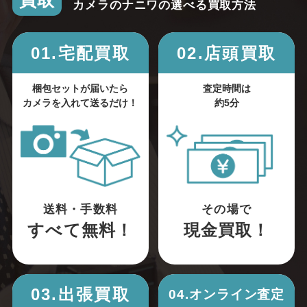
買取
カメラのナニワの選べる買取方法
01.宅配買取
02.店頭買取
梱包セットが届いたら
査定時間は
カメラを入れて送るだけ！
約5分
送料・手数料
その場で
すべて無料！
現金買取！
03.出張買取
04.オンライン査定