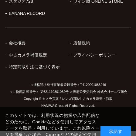
スタジオ728
ワイン蔵 ONLINE STORE
BANANA RECORD
会社概要
店舗規約
中古カメラ補償規定
プライバシーポリシー
特定商取引法に基づく表示
＜適格請求発行事業者登録番号＞T4120001086246
＜古物商許可番号＞ 第621110801062号 大阪府公安委員会 株式会社ナニワ商会
Copyright © カメラ買取 / レンズ買取/中古カメラ販売・買取
NANIWA Group All Rights Reserved.
このサイトでは、利用状況の把握や広告配信な
どのために、Cookieなどを使用してアクセス
データを取得・利用しています。これ以降ペー
承諾す
ジを遷移した場合、Cookieなどの設定や使用