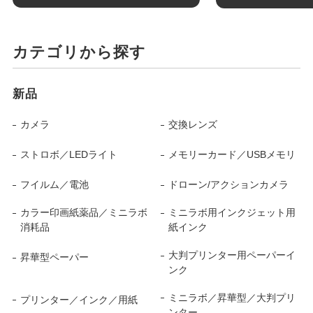
カテゴリから探す
新品
カメラ
交換レンズ
ストロボ／LEDライト
メモリーカード／USBメモリ
フイルム／電池
ドローン/アクションカメラ
カラー印画紙薬品／ミニラボ
ミニラボ用インクジェット用
消耗品
紙インク
大判プリンター用ペーパーイ
昇華型ペーパー
ンク
ミニラボ／昇華型／大判プリ
プリンター／インク／用紙
ンター