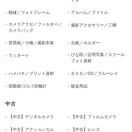
額縁／フォトフレーム
アルバム／ファイル
カメラアクセ／フィルター／
撮影アクセサリー／三脚
カメラバッグ
背景紙／小物／撮影衣装
台紙／ホルダー
ひな段／証明写真／スクール
ラミネート
フォト資材
ハメパチ／プリント資材
ＤＶＤ／CD／ブルーレイ
双眼鏡/ゴルフ距離計
販促用品
中古
【中古】デジタルカメラ
【中古】フィルムカメラ
【中古】アクションカム
【中古】レンズ