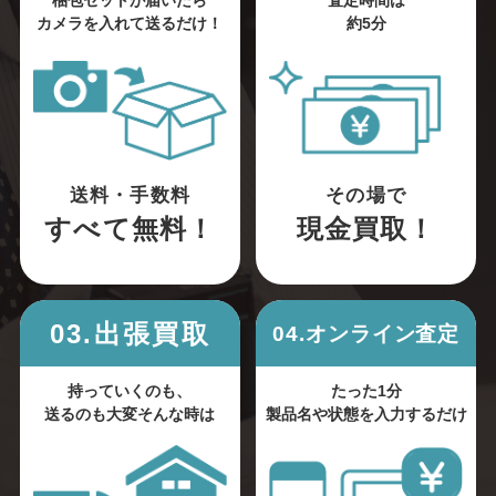
梱包セットが届いたら
査定時間は
カメラを入れて送るだけ！
約5分
送料・手数料
その場で
すべて無料！
現金買取！
03.出張買取
04.オンライン査定
持っていくのも、
たった1分
送るのも大変そんな時は
製品名や状態を入力するだけ