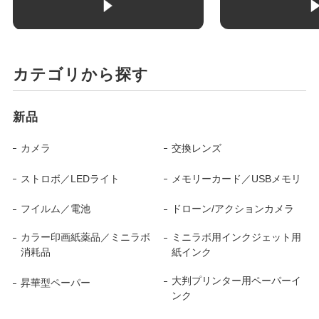
カテゴリから探す
新品
カメラ
交換レンズ
ストロボ／LEDライト
メモリーカード／USBメモリ
フイルム／電池
ドローン/アクションカメラ
カラー印画紙薬品／ミニラボ
ミニラボ用インクジェット用
消耗品
紙インク
大判プリンター用ペーパーイ
昇華型ペーパー
ンク