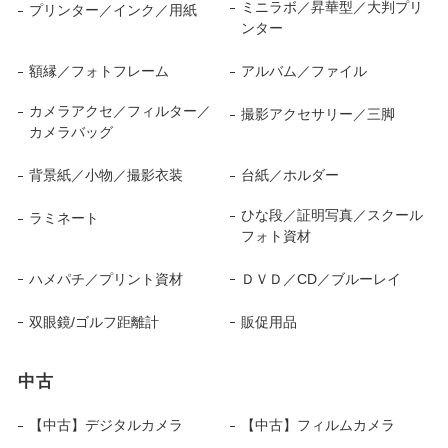
ミニラボ／昇華型／大判プリ
プリンター／インク／用紙
ンター
額縁／フォトフレーム
アルバム／ファイル
カメラアクセ／フィルター／
撮影アクセサリー／三脚
カメラバッグ
背景紙／小物／撮影衣装
台紙／ホルダー
ひな段／証明写真／スクール
ラミネート
フォト資材
ハメパチ／プリント資材
ＤＶＤ／CD／ブルーレイ
双眼鏡/ゴルフ距離計
販促用品
中古
【中古】デジタルカメラ
【中古】フィルムカメラ