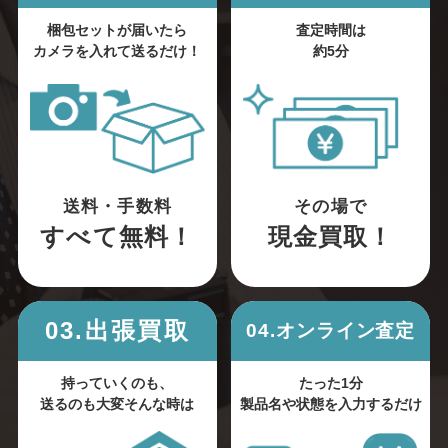
梱包セットが届いたら
査定時間は
カメラを入れて送るだけ！
約5分
送料・手数料
その場で
すべて無料！
現金買取！
03.出張買取
04.オンライン査定
持っていくのも、
たった1分
送るのも大変そんな時は
製品名や状態を入力するだけ