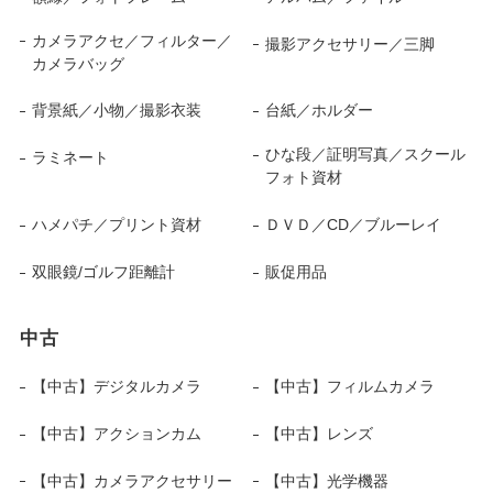
カメラアクセ／フィルター／
撮影アクセサリー／三脚
カメラバッグ
背景紙／小物／撮影衣装
台紙／ホルダー
ひな段／証明写真／スクール
ラミネート
フォト資材
ハメパチ／プリント資材
ＤＶＤ／CD／ブルーレイ
双眼鏡/ゴルフ距離計
販促用品
中古
【中古】デジタルカメラ
【中古】フィルムカメラ
【中古】アクションカム
【中古】レンズ
【中古】カメラアクセサリー
【中古】光学機器