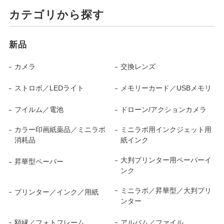
カテゴリから探す
新品
カメラ
交換レンズ
ストロボ／LEDライト
メモリーカード／USBメモリ
フイルム／電池
ドローン/アクションカメラ
カラー印画紙薬品／ミニラボ
ミニラボ用インクジェット用
消耗品
紙インク
大判プリンター用ペーパーイ
昇華型ペーパー
ンク
ミニラボ／昇華型／大判プリ
プリンター／インク／用紙
ンター
額縁／フォトフレーム
アルバム／ファイル