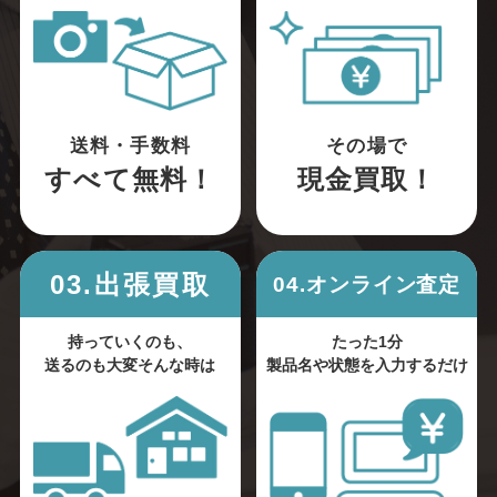
送料・手数料
その場で
すべて無料！
現金買取！
03.出張買取
04.オンライン査定
持っていくのも、
たった1分
送るのも大変そんな時は
製品名や状態を入力するだけ