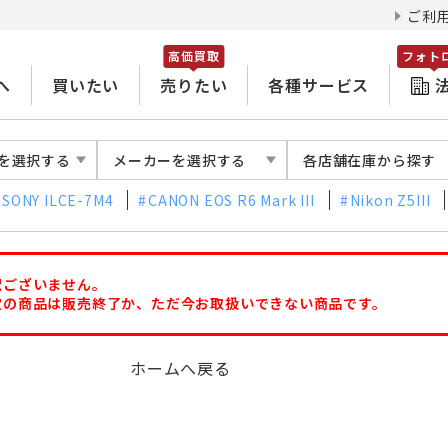
ご利
高価買取
フォト
へ
買いたい
売りたい
各種サービス
を選択する
メーカーを選択する
各店舗在庫から探す
SONY ILCE-7M4
CANON EOS R6 Mark III
Nikon Z5III
訳ございません。
定の商品は販売終了か、ただ今お取扱いできない商品です。
ホームへ戻る