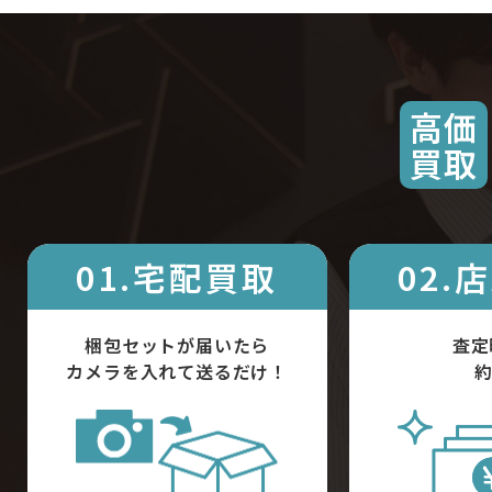
高価
買取
01.宅配買取
02.
梱包セットが届いたら
査定
カメラを入れて送るだけ！
約