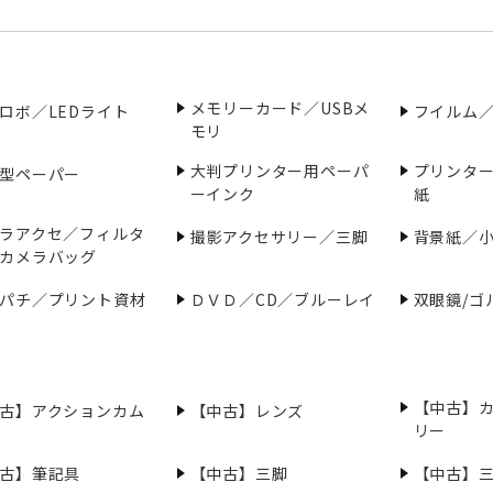
メモリーカード／USBメ
ロボ／LEDライト
フイルム
モリ
大判プリンター用ペーパ
プリンタ
型ペーパー
ーインク
紙
ラアクセ／フィルタ
撮影アクセサリー／三脚
背景紙／
カメラバッグ
パチ／プリント資材
ＤＶＤ／CD／ブルーレイ
双眼鏡/ゴ
【中古】
古】アクションカム
【中古】レンズ
リー
古】筆記具
【中古】三脚
【中古】