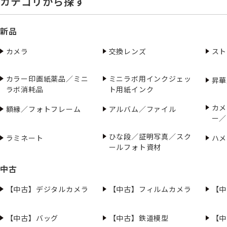
カテゴリから探す
新品
カメラ
交換レンズ
スト
カラー印画紙薬品／ミニ
ミニラボ用インクジェッ
昇華
ラボ消耗品
ト用紙インク
カメ
額縁／フォトフレーム
アルバム／ファイル
ー／
ひな段／証明写真／スク
ラミネート
ハメ
ールフォト資材
中古
【中古】デジタルカメラ
【中古】フィルムカメラ
【中
【中古】バッグ
【中古】鉄道模型
【中