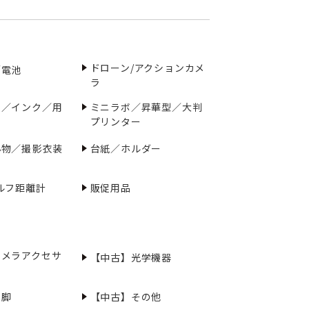
ドローン/アクションカメ
／電池
ラ
ー／インク／用
ミニラボ／昇華型／大判
プリンター
小物／撮影衣装
台紙／ホルダー
ルフ距離計
販促用品
カメラアクセサ
【中古】光学機器
三脚
【中古】その他