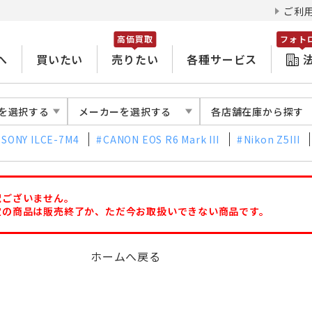
ご利
高価買取
フォト
へ
買いたい
売りたい
各種サービス
を選択する
メーカーを選択する
各店舗在庫から探す
SONY ILCE-7M4
CANON EOS R6 Mark III
Nikon Z5III
訳ございません。
定の商品は販売終了か、ただ今お取扱いできない商品です。
ホームへ戻る