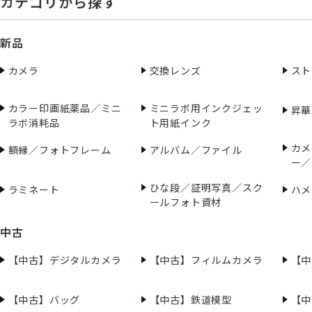
カテゴリから探す
新品
カメラ
交換レンズ
スト
カラー印画紙薬品／ミニ
ミニラボ用インクジェッ
昇華
ラボ消耗品
ト用紙インク
カメ
額縁／フォトフレーム
アルバム／ファイル
ー／
ひな段／証明写真／スク
ラミネート
ハメ
ールフォト資材
中古
【中古】デジタルカメラ
【中古】フィルムカメラ
【中
【中古】バッグ
【中古】鉄道模型
【中