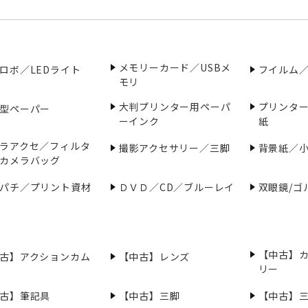
メモリーカード／USBメ
ロボ／LEDライト
フイルム
モリ
大判プリンター用ペーパ
プリンタ
型ペーパー
ーインク
紙
ラアクセ／フィルタ
撮影アクセサリー／三脚
背景紙／
カメラバッグ
パチ／プリント資材
ＤＶＤ／CD／ブルーレイ
双眼鏡/ゴ
【中古】
古】アクションカム
【中古】レンズ
リー
古】筆記具
【中古】三脚
【中古】