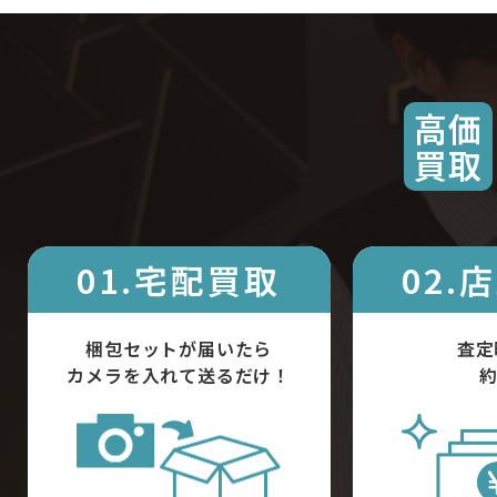
高価
買取
01.宅配買取
02.
梱包セットが届いたら
査定
カメラを入れて送るだけ！
約