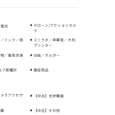
ドローン/アクションカメ
／電池
ラ
ー／インク／用
ミニラボ／昇華型／大判
プリンター
小物／撮影衣装
台紙／ホルダー
ルフ距離計
販促用品
カメラアクセサ
【中古】光学機器
三脚
【中古】その他