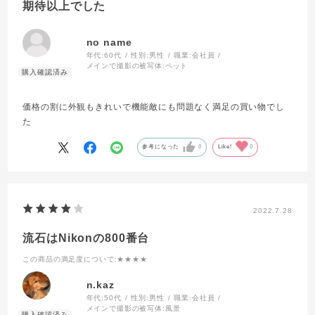
期待以上でした
no name
年代:
60代
性別:
男性
職業:
会社員
メインで撮影の被写体:
ペット
価格の割に外観もきれいで機能敵にも問題なく満足の買い物でし
た
参考になった
0
Like!
0
2022.7.28
流石はNikonの800番台
この商品の満足度について
:★★★★
n.kaz
年代:
50代
性別:
男性
職業:
会社員
メインで撮影の被写体:
風景