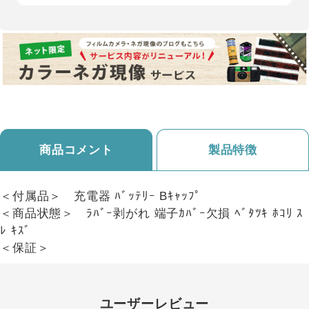
商品コメント
製品特徴
＜付属品＞ 充電器 ﾊﾞｯﾃﾘｰ Bｷｬｯﾌﾟ
＜商品状態＞ ﾗﾊﾞｰ剥がれ 端子ｶﾊﾞｰ欠損 ﾍﾞﾀﾂｷ ﾎｺﾘ ｽ
ﾚ ｷｽﾞ
＜保証＞
ユーザーレビュー