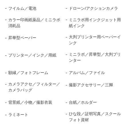
フイルム／電池
ドローン/アクションカメラ
カラー印画紙薬品／ミニラボ
ミニラボ用インクジェット用
消耗品
紙インク
大判プリンター用ペーパーイ
昇華型ペーパー
ンク
ミニラボ／昇華型／大判プリ
プリンター／インク／用紙
ンター
額縁／フォトフレーム
アルバム／ファイル
カメラアクセ／フィルター／
撮影アクセサリー／三脚
カメラバッグ
背景紙／小物／撮影衣装
台紙／ホルダー
ひな段／証明写真／スクール
ラミネート
フォト資材