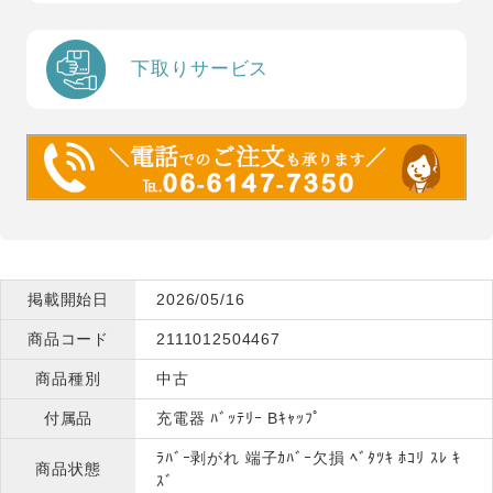
下取りサービス
掲載開始日
2026/05/16
商品コード
2111012504467
商品種別
中古
付属品
充電器 ﾊﾞｯﾃﾘｰ Bｷｬｯﾌﾟ
ﾗﾊﾞｰ剥がれ 端子ｶﾊﾞｰ欠損 ﾍﾞﾀﾂｷ ﾎｺﾘ ｽﾚ ｷ
商品状態
ｽﾞ