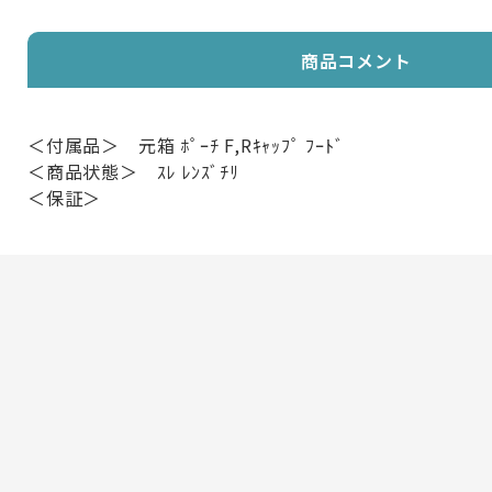
商品コメント
＜付属品＞ 元箱 ﾎﾟｰﾁ F,Rｷｬｯﾌﾟ ﾌｰﾄﾞ
＜商品状態＞ ｽﾚ ﾚﾝｽﾞﾁﾘ
＜保証＞