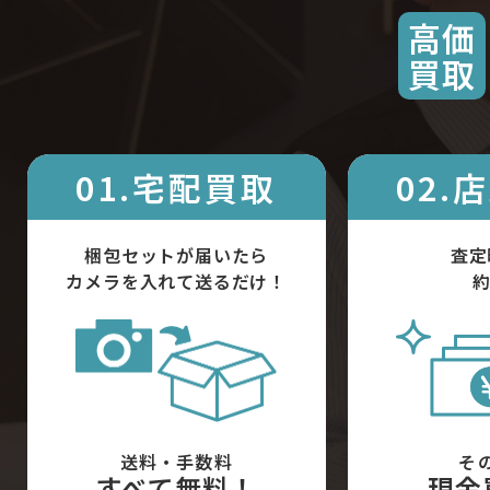
高価
買取
01.宅配買取
02.
梱包セットが届いたら
査定
カメラを入れて送るだけ！
約
送料・手数料
そ
すべて無料！
現金