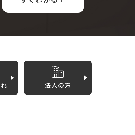
がれ
法人の方