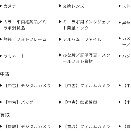
カメラ
交換レンズ
スト
カラー印画紙薬品／ミニ
ミニラボ用インクジェッ
昇華
ラボ消耗品
ト用紙インク
カメ
額縁／フォトフレーム
アルバム／ファイル
ー／
ひな段／証明写真／スク
ラミネート
ハメ
ールフォト資材
中古
【中古】デジタルカメラ
【中古】フィルムカメラ
【中
【中古】バッグ
【中古】鉄道模型
【中
買取
【買取】デジタルカメラ
【買取】フィルムカメラ
【買