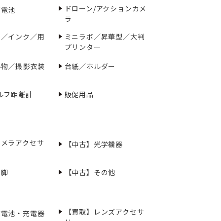
ドローン/アクションカメ
／電池
ラ
ー／インク／用
ミニラボ／昇華型／大判
プリンター
小物／撮影衣装
台紙／ホルダー
ルフ距離計
販促用品
カメラアクセサ
【中古】光学機器
三脚
【中古】その他
【買取】レンズアクセサ
充電池・充電器