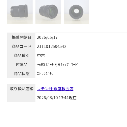
掲載開始日
2026/05/17
商品コード
2111012504542
商品種別
中古
付属品
元箱 ﾎﾟｰﾁ F,Rｷｬｯﾌﾟ ﾌｰﾄﾞ
商品状態
ｽﾚ ﾚﾝｽﾞﾁﾘ
取り扱い店舗
レモン社 銀座教会店
2026/08/10 13:44現在