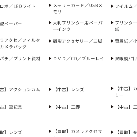
メモリーカード／USBメ
ロボ／LEDライト
フイルム
モリ
大判プリンター用ペーパ
プリンタ
型ペーパー
ーインク
紙
ラアクセ／フィルタ
撮影アクセサリー／三脚
背景紙／
カメラバッグ
パチ／プリント資材
ＤＶＤ／CD／ブルーレイ
双眼鏡/ゴ
【中古】
古】アクションカム
【中古】レンズ
リー
古】筆記具
【中古】三脚
【中古】
【買取】カメラアクセサ
取】レンズ
【買取】