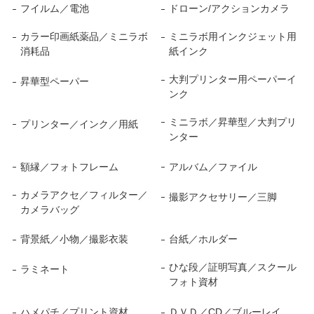
フイルム／電池
ドローン/アクションカメラ
カラー印画紙薬品／ミニラボ
ミニラボ用インクジェット用
消耗品
紙インク
大判プリンター用ペーパーイ
昇華型ペーパー
ンク
ミニラボ／昇華型／大判プリ
プリンター／インク／用紙
ンター
額縁／フォトフレーム
アルバム／ファイル
カメラアクセ／フィルター／
撮影アクセサリー／三脚
カメラバッグ
背景紙／小物／撮影衣装
台紙／ホルダー
ひな段／証明写真／スクール
ラミネート
フォト資材
ハメパチ／プリント資材
ＤＶＤ／CD／ブルーレイ