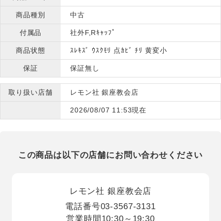
商品種別
中古
付属品
社外F,Rｷｬｯﾌﾟ
商品状態
ｽﾚｷｽﾞ ｳｽｸﾓﾘ 点ｶﾋﾞ ﾁﾘ 黄変小
保証
保証無し
取り扱い店舗
レモン社 銀座教会店
2026/08/07 11:53現在
この商品は以下の店舗にお問い合わせください
レモン社 銀座教会店
電話番号
03-3567-3131
営業時間
10:30～19:30