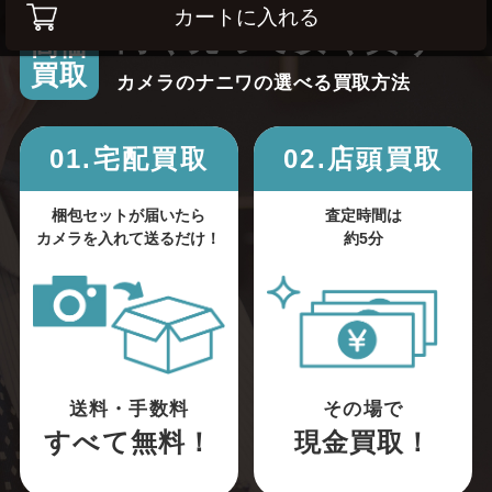
カートに入れる
高く売って安く買う！
高価
買取
カメラのナニワの選べる買取方法
01.宅配買取
02.店頭買取
梱包セットが届いたら
査定時間は
カメラを入れて送るだけ！
約5分
送料・手数料
その場で
すべて無料！
現金買取！