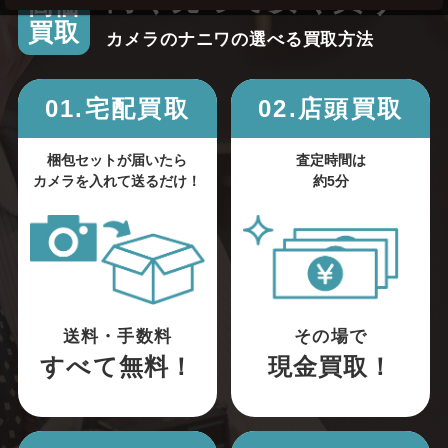
高く売って安く買う！
高価
買取
カメラのナニワの選べる買取方法
01.宅配買取
02.店頭買取
梱包セットが届いたら
査定時間は
カメラを入れて送るだけ！
約5分
送料・手数料
その場で
すべて無料！
現金買取！