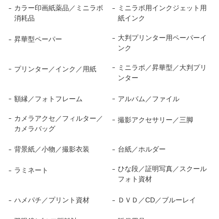
カラー印画紙薬品／ミニラボ
ミニラボ用インクジェット用
消耗品
紙インク
大判プリンター用ペーパーイ
昇華型ペーパー
ンク
ミニラボ／昇華型／大判プリ
プリンター／インク／用紙
ンター
額縁／フォトフレーム
アルバム／ファイル
カメラアクセ／フィルター／
撮影アクセサリー／三脚
カメラバッグ
背景紙／小物／撮影衣装
台紙／ホルダー
ひな段／証明写真／スクール
ラミネート
フォト資材
ハメパチ／プリント資材
ＤＶＤ／CD／ブルーレイ