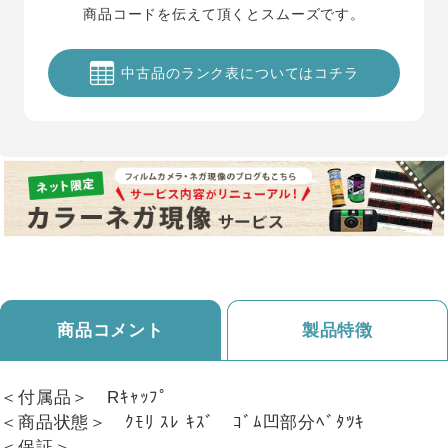
商品コードを伝えて頂くとスムーズです。
中古品のランク表についてはコチラ
商品コメント
製品特徴
＜付属品＞ Rｷｬｯﾌﾟ
＜商品状態＞ ｸﾓﾘ ｽﾚ ｷｽﾞ ｺﾞﾑ凹部分ﾍﾞﾀﾂｷ
＜保証＞