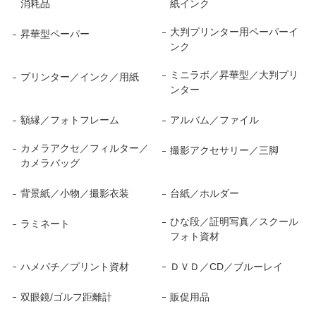
消耗品
紙インク
大判プリンター用ペーパーイ
昇華型ペーパー
ンク
ミニラボ／昇華型／大判プリ
プリンター／インク／用紙
ンター
額縁／フォトフレーム
アルバム／ファイル
カメラアクセ／フィルター／
撮影アクセサリー／三脚
カメラバッグ
背景紙／小物／撮影衣装
台紙／ホルダー
ひな段／証明写真／スクール
ラミネート
フォト資材
ハメパチ／プリント資材
ＤＶＤ／CD／ブルーレイ
双眼鏡/ゴルフ距離計
販促用品