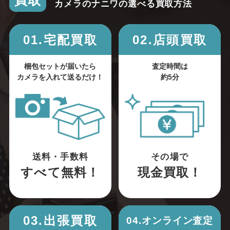
買取
カメラのナニワの選べる買取方法
01.宅配買取
02.店頭買取
梱包セットが届いたら
査定時間は
カメラを入れて送るだけ！
約5分
送料・手数料
その場で
すべて無料！
現金買取！
03.出張買取
04.オンライン査定