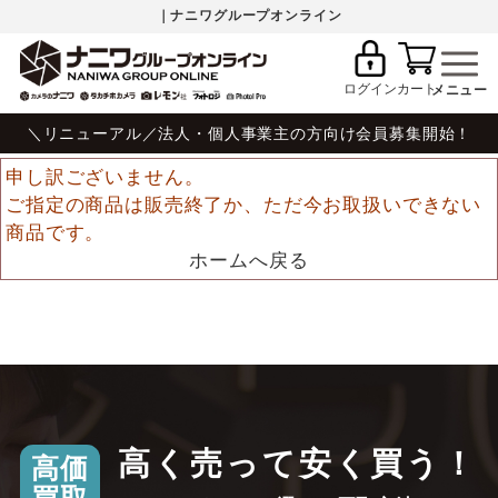
｜ナニワグループオンライン
ログイン
カート
＼リニューアル／法人・個人事業主の方向け会員募集開始！
申し訳ございません。
ご指定の商品は販売終了か、ただ今お取扱いできない
商品です。
ホームへ戻る
高く売って安く買う！
高価