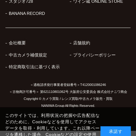
スタジオ728
ワイン蔵 ONLINE STORE
BANANA RECORD
会社概要
店舗規約
中古カメラ補償規定
プライバシーポリシー
特定商取引法に基づく表示
＜適格請求発行事業者登録番号＞T4120001086246
＜古物商許可番号＞ 第621110801062号 大阪府公安委員会 株式会社ナニワ商会
Copyright © カメラ買取 / レンズ買取/中古カメラ販売・買取
NANIWA Group All Rights Reserved.
このサイトでは、利用状況の把握や広告配信な
どのために、Cookieなどを使用してアクセス
データを取得・利用しています。これ以降ペー
承諾す
ジを遷移した場合、Cookieなどの設定や使用