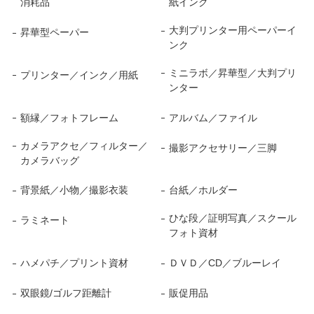
消耗品
紙インク
大判プリンター用ペーパーイ
昇華型ペーパー
ンク
ミニラボ／昇華型／大判プリ
プリンター／インク／用紙
ンター
額縁／フォトフレーム
アルバム／ファイル
カメラアクセ／フィルター／
撮影アクセサリー／三脚
カメラバッグ
背景紙／小物／撮影衣装
台紙／ホルダー
ひな段／証明写真／スクール
ラミネート
フォト資材
ハメパチ／プリント資材
ＤＶＤ／CD／ブルーレイ
双眼鏡/ゴルフ距離計
販促用品