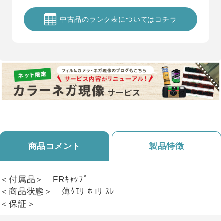
中古品のランク表についてはコチラ
商品コメント
製品特徴
＜付属品＞ FRｷｬｯﾌﾟ
＜商品状態＞ 薄ｸﾓﾘ ﾎｺﾘ ｽﾚ
＜保証＞