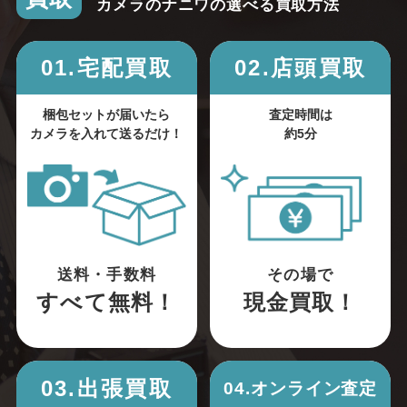
カメラのナニワの選べる買取方法
01.宅配買取
02.店頭買取
梱包セットが届いたら
査定時間は
カメラを入れて送るだけ！
約5分
送料・手数料
その場で
すべて無料！
現金買取！
03.出張買取
04.オンライン査定