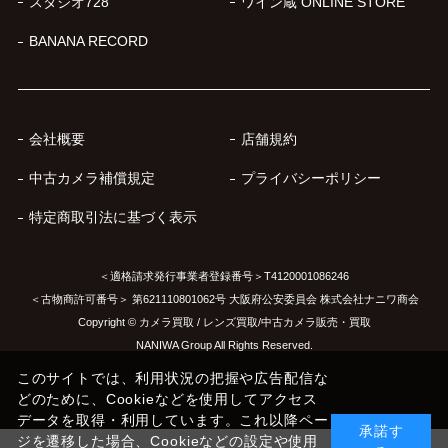
スタジオ728
ワイン蔵 ONLINE STORE
BANANA RECORD
会社概要
店舗規約
中古カメラ補償規定
プライバシーポリシー
特定商取引法に基づく表示
＜適格請求発行事業者登録番号＞T4120001086246
＜古物商許可番号＞ 第621110801062号 大阪府公安委員会 株式会社ナニワ商会
Copyright © カメラ買取 / レンズ買取/中古カメラ販売・買取
NANIWA Group All Rights Reserved.
このサイトでは、利用状況の把握や広告配信な
どのために、Cookieなどを使用してアクセス
データを取得・利用しています。これ以降ペー
承諾す
ジを遷移した場合、Cookieなどの設定や使用