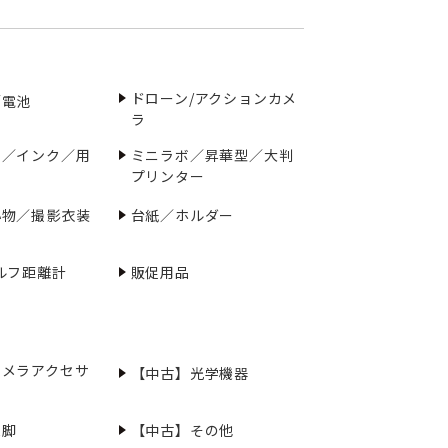
ドローン/アクションカメ
／電池
ラ
ー／インク／用
ミニラボ／昇華型／大判
プリンター
小物／撮影衣装
台紙／ホルダー
ルフ距離計
販促用品
カメラアクセサ
【中古】光学機器
三脚
【中古】その他