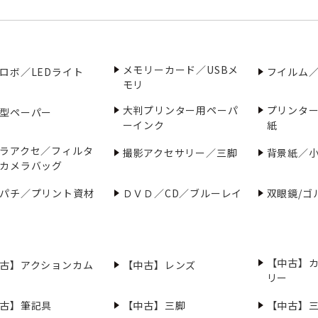
メモリーカード／USBメ
ロボ／LEDライト
フイルム
モリ
大判プリンター用ペーパ
プリンタ
型ペーパー
ーインク
紙
ラアクセ／フィルタ
撮影アクセサリー／三脚
背景紙／
カメラバッグ
パチ／プリント資材
ＤＶＤ／CD／ブルーレイ
双眼鏡/ゴ
【中古】
古】アクションカム
【中古】レンズ
リー
古】筆記具
【中古】三脚
【中古】