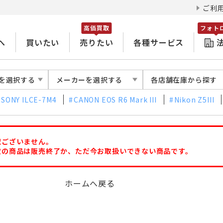
ご利
高価買取
フォト
へ
買いたい
売りたい
各種サービス
を選択する
メーカーを選択する
各店舗在庫から探す
SONY ILCE-7M4
CANON EOS R6 Mark III
Nikon Z5III
訳ございません。
定の商品は販売終了か、ただ今お取扱いできない商品です。
ホームへ戻る