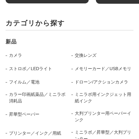
カテゴリから探す
新品
カメラ
交換レンズ
ストロボ／LEDライト
メモリーカード／USBメモリ
フイルム／電池
ドローン/アクションカメラ
カラー印画紙薬品／ミニラボ
ミニラボ用インクジェット用
消耗品
紙インク
大判プリンター用ペーパーイ
昇華型ペーパー
ンク
ミニラボ／昇華型／大判プリ
プリンター／インク／用紙
ンター