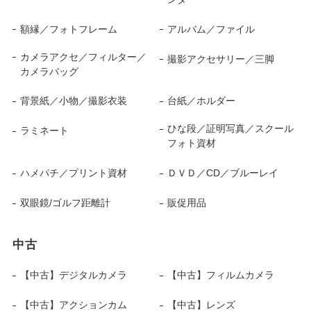
額縁／フォトフレーム
アルバム／ファイル
カメラアクセ／フィルター／
撮影アクセサリー／三脚
カメラバッグ
背景紙／小物／撮影衣装
台紙／ホルダー
ひな段／証明写真／スクール
ラミネート
フォト資材
ハメパチ／プリント資材
ＤＶＤ／CD／ブルーレイ
双眼鏡/ゴルフ距離計
販促用品
中古
【中古】デジタルカメラ
【中古】フィルムカメラ
【中古】アクションカム
【中古】レンズ