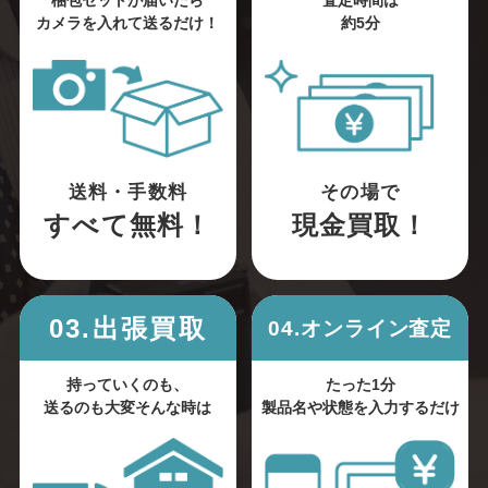
梱包セットが届いたら
査定時間は
カメラを入れて送るだけ！
約5分
送料・手数料
その場で
すべて無料！
現金買取！
03.出張買取
04.オンライン査定
持っていくのも、
たった1分
送るのも大変そんな時は
製品名や状態を入力するだけ