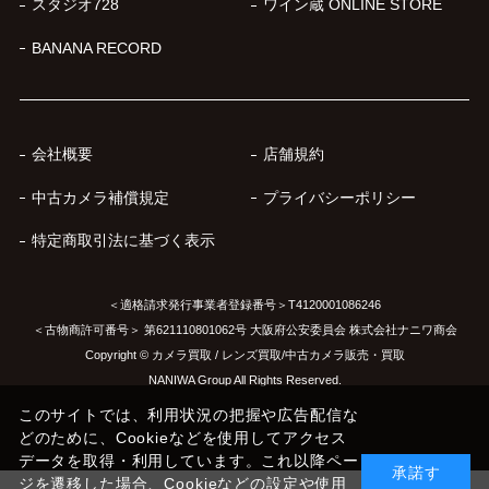
スタジオ728
ワイン蔵 ONLINE STORE
BANANA RECORD
会社概要
店舗規約
中古カメラ補償規定
プライバシーポリシー
特定商取引法に基づく表示
＜適格請求発行事業者登録番号＞T4120001086246
＜古物商許可番号＞ 第621110801062号 大阪府公安委員会 株式会社ナニワ商会
Copyright © カメラ買取 / レンズ買取/中古カメラ販売・買取
NANIWA Group All Rights Reserved.
このサイトでは、利用状況の把握や広告配信な
どのために、Cookieなどを使用してアクセス
データを取得・利用しています。これ以降ペー
承諾す
ジを遷移した場合、Cookieなどの設定や使用