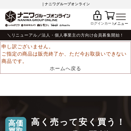
｜ナニワグループオンライン
ログイン
カート
＼リニューアル／法人・個人事業主の方向け会員募集開始！
申し訳ございません。
ご指定の商品は販売終了か、ただ今お取扱いできない
商品です。
ホームへ戻る
高く売って安く買う！
高価