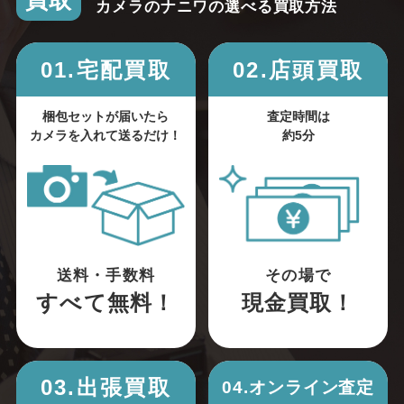
買取
カメラのナニワの選べる買取方法
01.宅配買取
02.店頭買取
梱包セットが届いたら
査定時間は
カメラを入れて送るだけ！
約5分
送料・手数料
その場で
すべて無料！
現金買取！
03.出張買取
04.オンライン査定