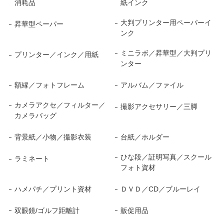
消耗品
紙インク
大判プリンター用ペーパーイ
昇華型ペーパー
ンク
ミニラボ／昇華型／大判プリ
プリンター／インク／用紙
ンター
額縁／フォトフレーム
アルバム／ファイル
カメラアクセ／フィルター／
撮影アクセサリー／三脚
カメラバッグ
背景紙／小物／撮影衣装
台紙／ホルダー
ひな段／証明写真／スクール
ラミネート
フォト資材
ハメパチ／プリント資材
ＤＶＤ／CD／ブルーレイ
双眼鏡/ゴルフ距離計
販促用品