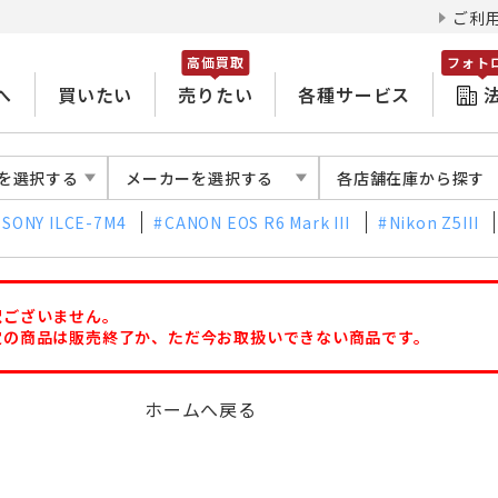
ご利
高価買取
フォト
へ
買いたい
売りたい
各種サービス
を選択する
メーカーを選択する
各店舗在庫から探す
SONY ILCE-7M4
CANON EOS R6 Mark III
Nikon Z5III
訳ございません。
定の商品は販売終了か、ただ今お取扱いできない商品です。
ホームへ戻る