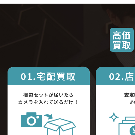
高価
買取
01.宅配買取
02.
梱包セットが届いたら
査定
カメラを入れて送るだけ！
約