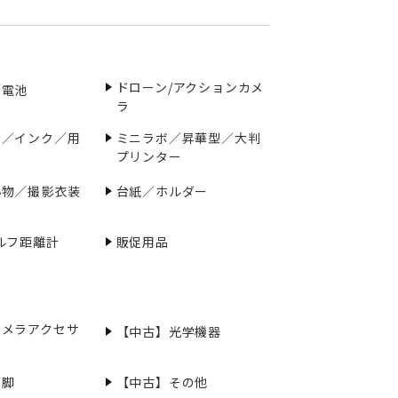
ドローン/アクションカメ
／電池
ラ
ー／インク／用
ミニラボ／昇華型／大判
プリンター
小物／撮影衣装
台紙／ホルダー
ルフ距離計
販促用品
カメラアクセサ
【中古】光学機器
三脚
【中古】その他