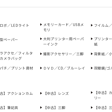
メモリーカード／USBメ
ロボ／LEDライト
フイルム
モリ
大判プリンター用ペーパ
プリンタ
型ペーパー
ーインク
紙
ラアクセ／フィルタ
撮影アクセサリー／三脚
背景紙／
カメラバッグ
パチ／プリント資材
ＤＶＤ／CD／ブルーレイ
双眼鏡/ゴ
【中古】
古】アクションカム
【中古】レンズ
リー
古】筆記具
【中古】三脚
【中古】