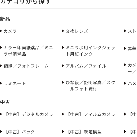
カテゴリから探す
新品
カメラ
交換レンズ
スト
カラー印画紙薬品／ミニ
ミニラボ用インクジェッ
昇華
ラボ消耗品
ト用紙インク
カメ
額縁／フォトフレーム
アルバム／ファイル
ー／
ひな段／証明写真／スク
ラミネート
ハメ
ールフォト資材
中古
【中古】デジタルカメラ
【中古】フィルムカメラ
【中
【中古】バッグ
【中古】鉄道模型
【中